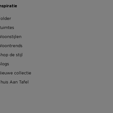
nspiratie
older
uimtes
oonstijlen
Woontrends
hop de stijl
logs
ieuwe collectie
huis Aan Tafel