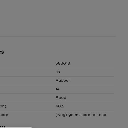
es
583018
Ja
Rubber
14
Rood
cm)
40,5
core
(Nog) geen score bekend