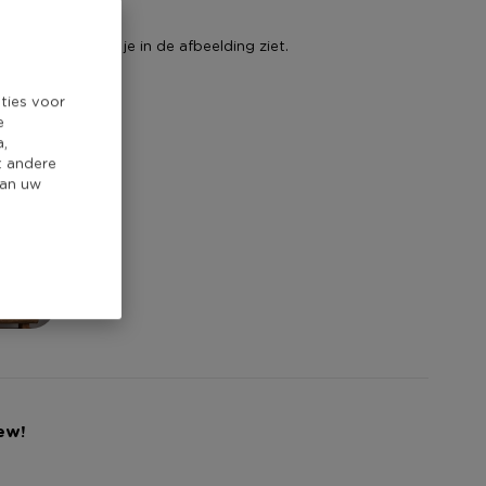
jl
lle artikelen die je in de afbeelding ziet.
ties voor
e
a,
t andere
van uw
ew!