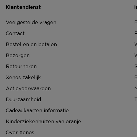
Klantendienst
I
Veelgestelde vragen
F
Contact
R
Bestellen en betalen
W
Bezorgen
Retourneren
S
Xenos zakelijk
B
Actievoorwaarden
N
Duurzaamheid
T
Cadeaukaarten informatie
Kinderziekenhuizen van oranje
Over Xenos