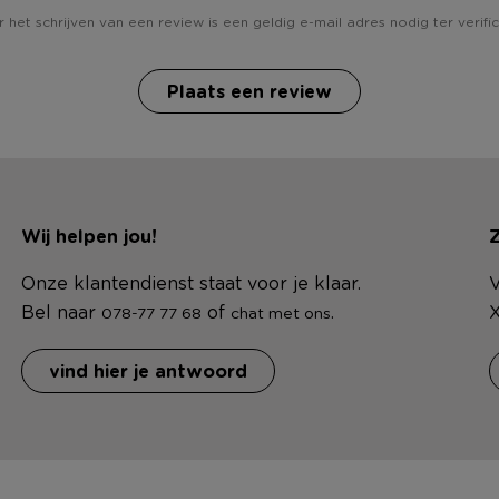
 het schrijven van een review is een geldig e-mail adres nodig ter verific
Plaats een review
Wij helpen jou!
Z
Onze klantendienst staat voor je klaar.
V
Bel naar
of
.
X
078-77 77 68
chat met ons
vind hier je antwoord