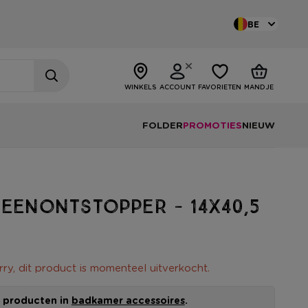
BE
WINKELS
ACCOUNT
FAVORIETEN
MANDJE
FOLDER
PROMOTIES
NIEUW
eenontstopper - 14x40,5
rry, dit product is momenteel uitverkocht.
le producten in
badkamer accessoires
.