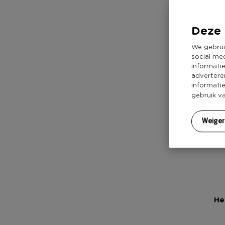
Deze 
We gebrui
social me
informati
advertere
informati
gebruik v
Weige
He