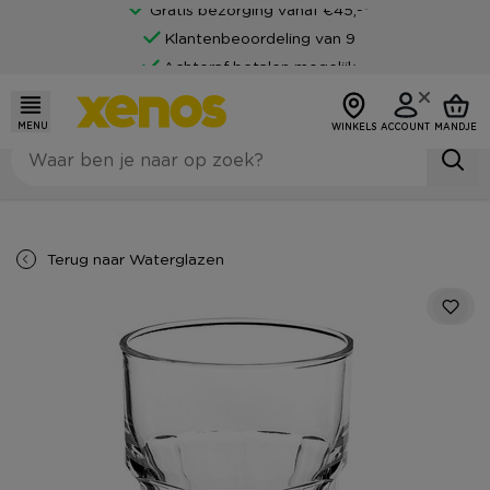
Gratis bezorging vanaf €45,-*
Klantenbeoordeling van 9
Achteraf betalen mogelijk
MENU
WINKELS
ACCOUNT
MANDJE
Terug naar
Waterglazen