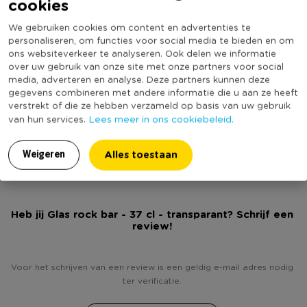
cookies
Merk
Bormioli Rocco
We gebruiken cookies om content en advertenties te
Stapelbaar
Nee
personaliseren, om functies voor social media te bieden en om
Vaatwasmachine bestendig
Ja
ons websiteverkeer te analyseren. Ook delen we informatie
over uw gebruik van onze site met onze partners voor social
Geschikt voor magnetron
Nee
media, adverteren en analyse. Deze partners kunnen deze
Geschikt voor oven
Nee
gegevens combineren met andere informatie die u aan ze heeft
verstrekt of die ze hebben verzameld op basis van uw gebruik
Geschikt voor vriezer
Nee
Lees meer in ons cookiebeleid.
van hun services.
(Nog) geen score
Duurzaamheidsscore
bekend
Alles toestaan
Weigeren
Heb jij Glas rock bar - 37 cl - transparant? Schrijf een
review!
Voor het schrijven van een review is een geldig e-mail adres nodig
ter verificatie.