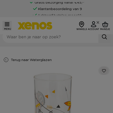
Gratis bezorging vanaf €45,-*
Klantenbeoordeling van 9
Achteraf betalen mogelijk
MENU
WINKELS
ACCOUNT
MANDJE
Terug naar
Waterglazen