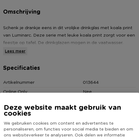
Omschrijving
Schenk je drankje eens in dit vrolijke drinkglas met koala print
van Luminarc. Deze serie met leuke koala print zorgt voor een
feestje op tafel. De drinkglazen mogen in de vaatwasser.
Bekijk ook alle andere vrolijke producten uit deze koala serie.
Lees meer
* Mok met koala print
* Luminarc
Specificaties
* Inhoud: 30 cl
* Materiaal: helder glas
Artikelnummer
013644
Online Only
Nee
Materiaal
Glas
Deze website maakt gebruik van
Kleur
Multikleur
cookies
Inhoud in liter
0.3
We gebruiken cookies om content en advertenties te
Merk
Luminarc
personaliseren, om functies voor social media te bieden en om
ons websiteverkeer te analyseren. Ook delen we informatie
Stapelbaar
Nee