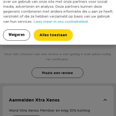
over uw gebruik van onze site met onze partners voor social
media, adverteren en analyse. Deze partners kunnen deze
(Nog) geen score
Duurzaamheidsscore
gegevens combineren met andere informatie die u aan ze heeft
bekend
verstrekt of die ze hebben verzameld op basis van uw gebruik
Lees meer in ons cookiebeleid.
van hun services.
Alles toestaan
Weigeren
Heb jij Glas koala - 30 cl? Schrijf een review!
Voor het schrijven van een review is een geldig e-mail adres nodig
ter verificatie.
Plaats een review
Aanmelden Xtra Xenos
Word Xtra Xenos Member en krijg 10% korting