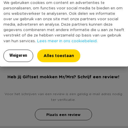
We gebruiken cookies om content en advertenties te
Met print
Ja
personaliseren, om functies voor social media te bieden en om
* Cadeauset Mr. & Mrs. always Right
ons websiteverkeer te analyseren. Ook delen we informatie
Vaatwasmachine bestendig
Ja
over uw gebruik van onze site met onze partners voor social
* 2 mokken, 2 theelepels, 2 schaaltjes
media, adverteren en analyse. Deze partners kunnen deze
Geschikt voor magnetron
Ja
gegevens combineren met andere informatie die u aan ze heeft
Dubbelwandig
Nee
* Afwasmachinebestendig
verstrekt of die ze hebben verzameld op basis van uw gebruik
Lees meer in ons cookiebeleid.
van hun services.
(Nog) geen score
Duurzaamheidsscore
* Let op: de kleur is gebroken wit
bekend
Alles toestaan
Weigeren
Heb jij Giftset mokken Mr/Mrs? Schrijf een review!
Voor het schrijven van een review is een geldig e-mail adres nodig
ter verificatie.
Plaats een review