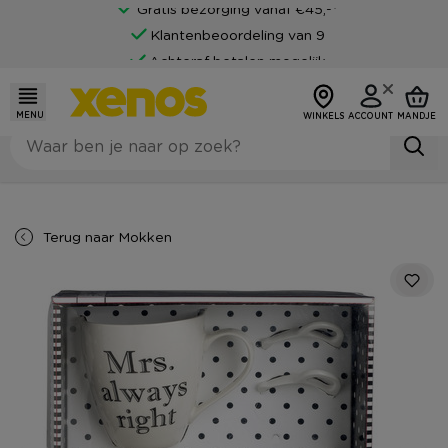
Gratis bezorging vanaf €45,-*
Klantenbeoordeling van 9
Achteraf betalen mogelijk
MENU
WINKELS
ACCOUNT
MANDJE
Terug naar
Mokken