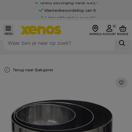
Gratis bezorging vanaf €45,-*
Klantenbeoordeling van 9
Achteraf betalen mogelijk
MENU
WINKELS
ACCOUNT
MANDJE
Terug naar
Bakgerei