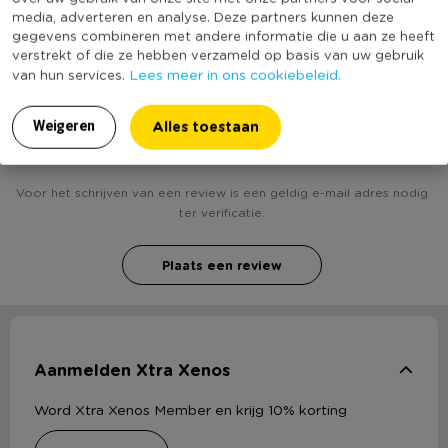
Vaatwasmachinebestendig
(Nog) geen score
media, adverteren en analyse. Deze partners kunnen deze
Duurzaamheidsscore
Afmetingen: Ø 6 cm, Ø 8 cm en Ø 10 cm
bekend
gegevens combineren met andere informatie die u aan ze heeft
verstrekt of die ze hebben verzameld op basis van uw gebruik
Lees meer in ons cookiebeleid.
van hun services.
Alles toestaan
Weigeren
Heb jij Garneerring - set van 3? Schrijf een review!
Voor het schrijven van een review is een geldig e-mail adres nodig
ter verificatie.
Plaats een review
Aanmelden Xtra Xenos
Word Xtra Xenos Member en krijg 10% korting