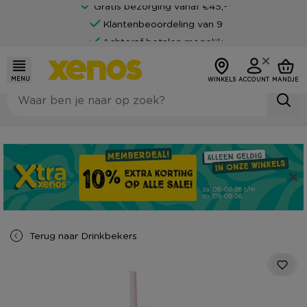
Gratis bezorging vanaf €45,-*
Klantenbeoordeling van 9
Achteraf betalen mogelijk
MENU
WINKELS
ACCOUNT
MANDJE
Terug naar
Drinkbekers