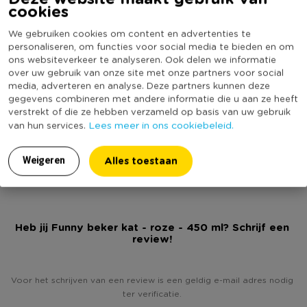
Specificaties
cookies
We gebruiken cookies om content en advertenties te
Artikelnummer
061029
personaliseren, om functies voor social media te bieden en om
ons websiteverkeer te analyseren. Ook delen we informatie
Online Only
Nee
over uw gebruik van onze site met onze partners voor social
Materiaal
Polypropyleen
media, adverteren en analyse. Deze partners kunnen deze
gegevens combineren met andere informatie die u aan ze heeft
Kleur
Roze
verstrekt of die ze hebben verzameld op basis van uw gebruik
Inhoud in liter
0,45
Lees meer in ons cookiebeleid.
van hun services.
(Nog) geen score
Duurzaamheidsscore
bekend
Alles toestaan
Weigeren
Heb jij Funny beker kat - roze - 450 ml? Schrijf een
review!
Voor het schrijven van een review is een geldig e-mail adres nodig
ter verificatie.