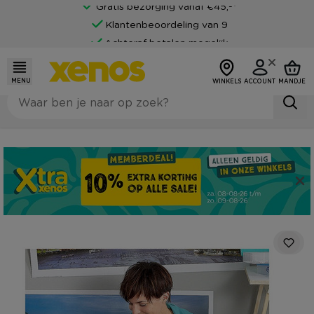
Gratis bezorging vanaf €45,-*
Klantenbeoordeling van 9
Achteraf betalen mogelijk
MENU
WINKELS
ACCOUNT
MANDJE