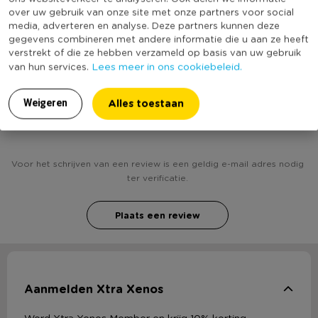
over uw gebruik van onze site met onze partners voor social
(Nog) geen score
media, adverteren en analyse. Deze partners kunnen deze
Duurzaamheidsscore
bekend
gegevens combineren met andere informatie die u aan ze heeft
verstrekt of die ze hebben verzameld op basis van uw gebruik
Lees meer in ons cookiebeleid.
van hun services.
Alles toestaan
Weigeren
Heb jij Fleecedeken met mouwen - groen ? Schrijf
een review!
Voor het schrijven van een review is een geldig e-mail adres nodig
ter verificatie.
Plaats een review
Aanmelden Xtra Xenos
Word Xtra Xenos Member en krijg 10% korting