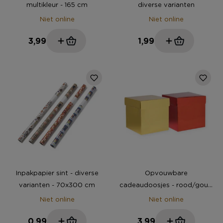
multikleur - 165 cm
diverse varianten
Niet online
Niet online
3,99
1,99
Inpakpapier sint - diverse
Opvouwbare
varianten - 70x300 cm
cadeaudoosjes - rood/goud
- set van 2
Niet online
Niet online
0,99
3,99