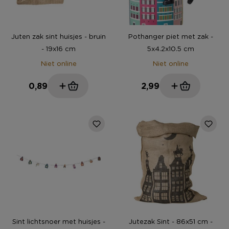
Juten zak sint huisjes - bruin
Pothanger piet met zak -
- 19x16 cm
5x4.2x10.5 cm
Niet online
Niet online
0,89
2,99
Sint lichtsnoer met huisjes -
Jutezak Sint - 86x51 cm -