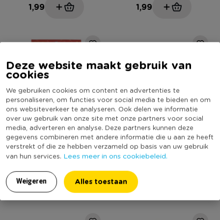
1,99
1,99
Deze website maakt gebruik van
cookies
We gebruiken cookies om content en advertenties te
personaliseren, om functies voor social media te bieden en om
ons websiteverkeer te analyseren. Ook delen we informatie
over uw gebruik van onze site met onze partners voor social
media, adverteren en analyse. Deze partners kunnen deze
gegevens combineren met andere informatie die u aan ze heeft
Sint kleurboek regenboog
Lampionstokje LED - multi -
verstrekt of die ze hebben verzameld op basis van uw gebruik
40 cm
Lees meer in ons cookiebeleid.
van hun services.
Niet online
Alles toestaan
Weigeren
2,29
1,69