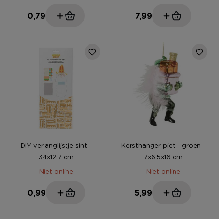
0,79
7,99
DIY verlanglijstje sint -
Kersthanger piet - groen -
34x12.7 cm
7x6.5x16 cm
Niet online
Niet online
0,99
5,99