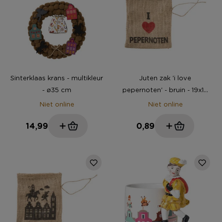
Sinterklaas krans - multikleur
Juten zak 'i love
- ø35 cm
pepernoten' - bruin - 19x16
cm
Niet online
Niet online
14,99
0,89