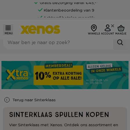
Gratis bezorging vanaf €45,-*
Klantenbeoordeling van 9
Achteraf betalen mogelijk
MENU
WINKELS
ACCOUNT
MANDJE
Terug naar
Sinterklaas
Sinterklaas spullen kopen
Vier Sinterklaas met Xenos. Ontdek ons assortiment en