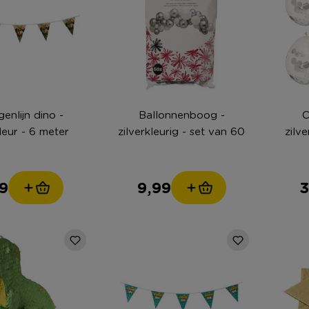
enlijn dino -
Ballonnenboog -
C
leur - 6 meter
zilverkleurig - set van 60
zilve
9
9,99
3