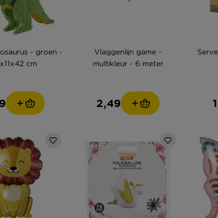
nosaurus - groen -
Vlaggenlijn game -
Serve
x11x42 cm
multikleur - 6 meter
9
2,49