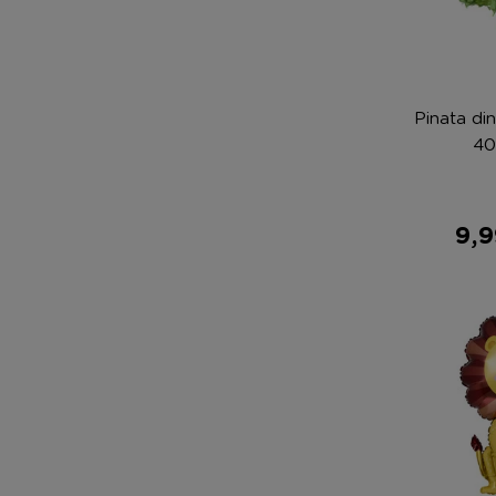
Pinata di
40
9,9