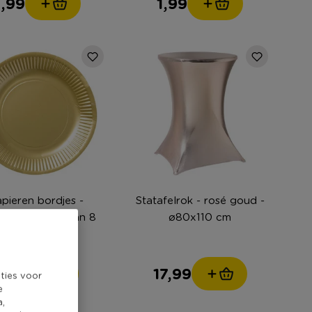
,99
1,99
pieren bordjes -
Statafelrok - rosé goud -
kleurig - set van 8
ø80x110 cm
1,99
17,99
ties voor
e
a,