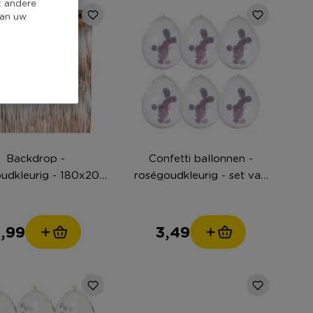
t andere
van uw
Backdrop -
Confetti ballonnen -
udkleurig - 180x200
roségoudkleurig - set van
cm
6
,99
3,49