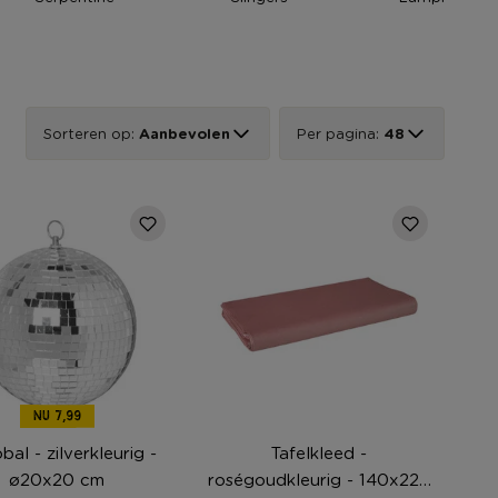
Sorteren op:
Aanbevolen
Per pagina:
48
NU 7,99
bal - zilverkleurig -
Tafelkleed -
ø20x20 cm
roségoudkleurig - 140x220