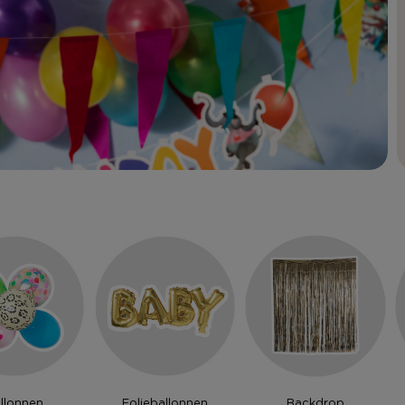
llonnen
Folieballonnen
Backdrop