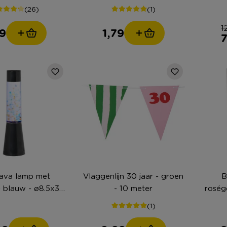
(26)
(1)
1
9
1,79
7
ava lamp met
Vlaggenlijn 30 jaar - groen
B
 - blauw - ø8.5x33
- 10 meter
roség
cm
(1)