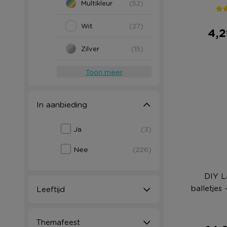
Multikleur
(52)
Wit
(27)
4,2
Zilver
(15)
Toon meer
In aanbieding
Ja
(3)
Nee
(226)
DIY L
balletjes
Leeftijd
Themafeest