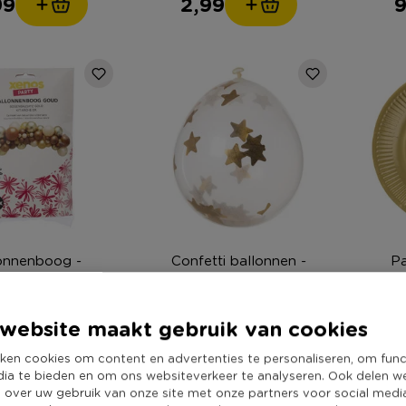
99
2,99
9
onnenboog -
Confetti ballonnen -
Pa
rig - set van 60
goudkleurig - set van 6
goud
website maakt gebruik van cookies
9
3,49
ken cookies om content en advertenties te personaliseren, om func
dia te bieden en om ons websiteverkeer te analyseren. Ook delen w
e over uw gebruik van onze site met onze partners voor social medi