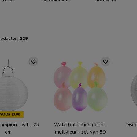
roducten:
229
 VOOR 10,00
lampion - wit - 25
Waterballonnen neon -
Disco
cm
multikleur - set van 50