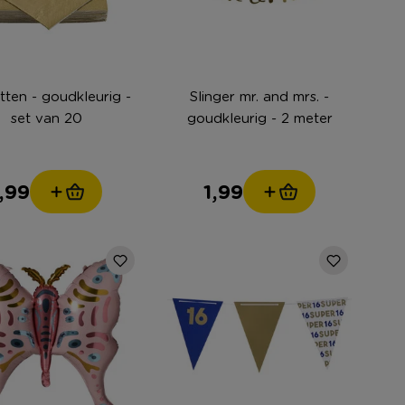
tten - goudkleurig -
Slinger mr. and mrs. -
set van 20
goudkleurig - 2 meter
1,99
1,99