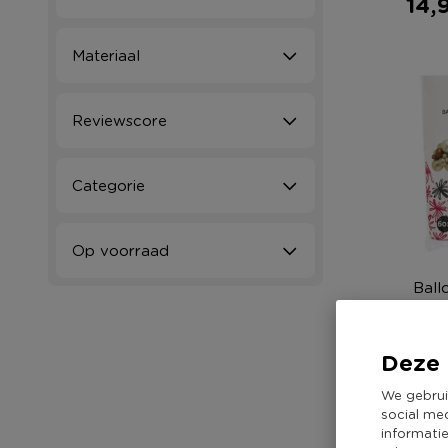
14,
Materiaal
Reviewscore
Categorie
Op voorraad
Ball
goudkleu
Deze 
9,9
We gebrui
social me
informati