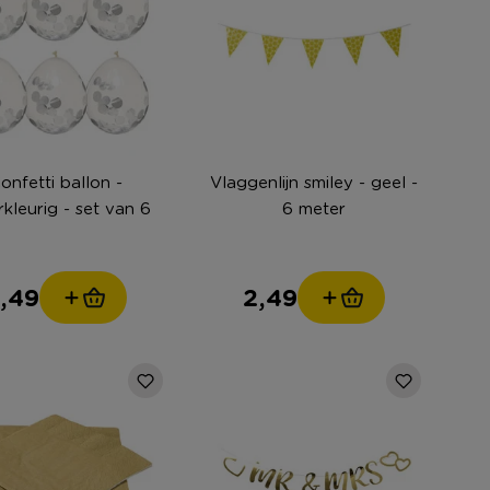
onfetti ballon -
Vlaggenlijn smiley - geel -
rkleurig - set van 6
6 meter
,49
2,49