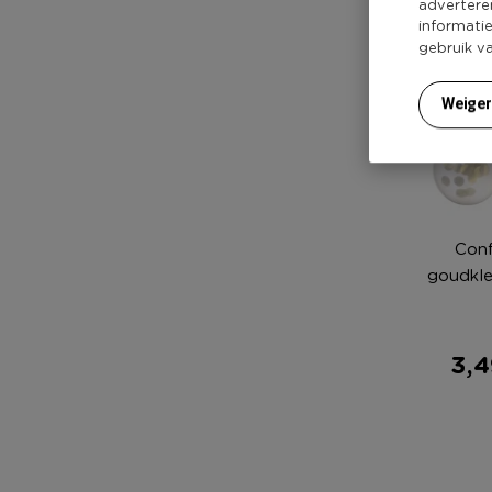
advertere
informati
gebruik v
Weige
Conf
goudkle
3,4