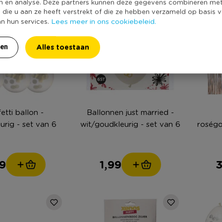
n en analyse. Deze partners kunnen deze gegevens combineren me
e die u aan ze heeft verstrekt of die ze hebben verzameld op basis 
Lees meer in ons cookiebeleid.
an hun services.
Alles toestaan
ren
etti ballon -
Ballonnen just married -
urig - set van 6
wit/goudkleurig - set van 6
roségo
9
1,99
3