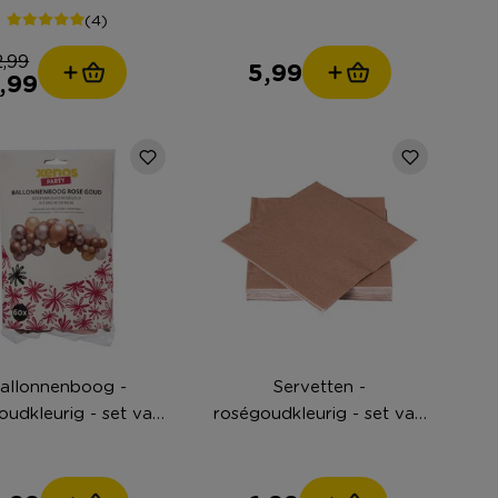
cm
(4)
2,99
5,99
,99
allonnenboog -
Servetten -
oudkleurig - set van
roségoudkleurig - set van
60
20