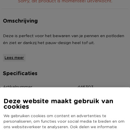
Sorry, dit product is momenteel uitverkocht.
Omschrijving
Deze is perfect voor het bewaren van je pennen en potloden
én ziet er dankzij het pauw-design heel tof uit.
* Etui pauw
Lees meer
* Gemaakt van polyester
* Afmeting: 20x8 cm
Specificaties
Artikelnummer
446303
Online Only
Nee
Deze website maakt gebruik van
Materiaal
Polyester
cookies
Productbreedte (cm)
8
We gebruiken cookies om content en advertenties te
personaliseren, om functies voor social media te bieden en om
Kleur
Multikleur
ons websiteverkeer te analyseren. Ook delen we informatie
Productlengte (cm)
20