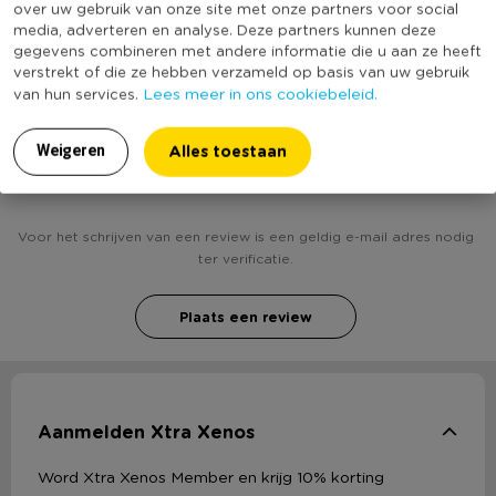
over uw gebruik van onze site met onze partners voor social
media, adverteren en analyse. Deze partners kunnen deze
(Nog) geen score
Duurzaamheidsscore
gegevens combineren met andere informatie die u aan ze heeft
bekend
verstrekt of die ze hebben verzameld op basis van uw gebruik
Lees meer in ons cookiebeleid.
van hun services.
Alles toestaan
Weigeren
Heb jij Etui pauw? Schrijf een review!
Voor het schrijven van een review is een geldig e-mail adres nodig
ter verificatie.
Plaats een review
Aanmelden Xtra Xenos
Word Xtra Xenos Member en krijg 10% korting