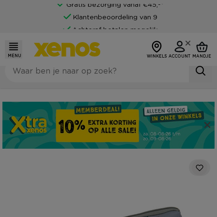
Gratis bezorging vanaf €45,-*
Klantenbeoordeling van 9
Achteraf betalen mogelijk
MENU
WINKELS
ACCOUNT
MANDJE