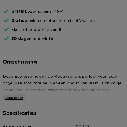
Gratis
bezorgd vanaf 45,-*
Gratis
afhalen en retourneren in 160 winkels
Klantenbeoordeling van
9
30 dagen
bedenktijd
Omschrijving
Deze Espressomok uit de Roots-serie is perfect voor jouw
dagelijkse shot cafeïne. Met een inhoud van 80 ml is dit kopje
ideaal voor espresso’s, ristretto’s of een stevige doppio.
Lees meer
Reactive glaze
Deze mok is voorzien van reactive glaze, een bijzonder type
Specificaties
glazuur dat wordt toegepast bij de productie van deze items.
Dit glazuur reageert op de chemische samenstelling van het
Artikelnummer
008367