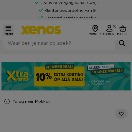
Gratis bezorging vanaf €45,-*
Klantenbeoordeling van 9
Achteraf betalen mogelijk
MENU
WINKELS
ACCOUNT
MANDJE
Terug naar
Mokken