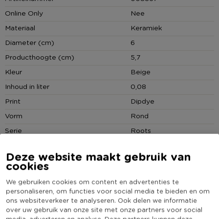
materiaal en de omgeving tijdens het bakproces, waardoor elk
Online Only
Nee
item een unieke afwerking krijgt.
Materiaal
Keramiek
Tip:
Maak de Roots serviescollectie in de kleur beige
Diameter (cm)
6
compleet voor een mooie tafelsetting of mix en match tussen
Producthoogte (cm)
5,7
de verschillende kleuren!
Kleur
Beige
Inhoud in liter
0,08
Print
Dipdye
Vorm
Rond
Serie
Roots
Stapelbaar
Ja
Deze website maakt gebruik van
Met print
Ja
cookies
Vaatwasmachine bestendig
Ja
We gebruiken cookies om content en advertenties te
Geschikt voor magnetron
Ja
personaliseren, om functies voor social media te bieden en om
ons websiteverkeer te analyseren. Ook delen we informatie
Met oor
Ja
over uw gebruik van onze site met onze partners voor social
(Nog) geen score
media, adverteren en analyse. Deze partners kunnen deze