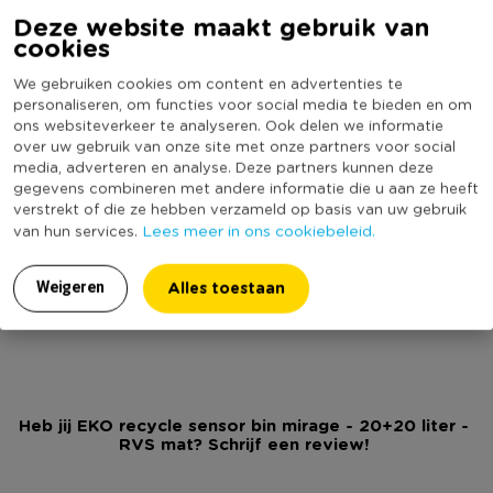
Deze website maakt gebruik van
Kleur
Zilverkleurig
cookies
Inhoud in liter
40
We gebruiken cookies om content en advertenties te
Productlengte (cm)
27
personaliseren, om functies voor social media te bieden en om
Merk
EKO
ons websiteverkeer te analyseren. Ook delen we informatie
over uw gebruik van onze site met onze partners voor social
Uitneembare binnenemmer
Ja
media, adverteren en analyse. Deze partners kunnen deze
gegevens combineren met andere informatie die u aan ze heeft
Deksel
Ja
verstrekt of die ze hebben verzameld op basis van uw gebruik
Vingerafdruk vrij
Ja
Lees meer in ons cookiebeleid.
van hun services.
Met handvat
Ja
Alles toestaan
Weigeren
(Nog) geen score
Duurzaamheidsscore
bekend
Heb jij EKO recycle sensor bin mirage - 20+20 liter -
RVS mat? Schrijf een review!