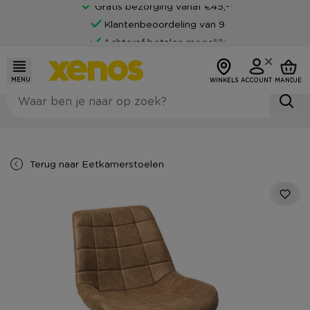
Gratis bezorging vanaf €45,-*
Klantenbeoordeling van 9
Achteraf betalen mogelijk
MENU
WINKELS
ACCOUNT
MANDJE
Terug naar
Eetkamerstoelen