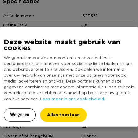
Specificaties
* Eetkamerstoel Suèdine
* In twee kleuren
Artikelnummer
623351
* Afmetingen: 51x57x81 cm
Online Only
Ja
* Zithoogte: 47 cm
Materiaal
Suedine
* Materiaal: PU-leer / metaal
Deze website maakt gebruik van
* Thuis monteren
Maximaal draagvermogen (kg)
100
cookies
Schroef de poten in een handomdraai op de zitting!
Productbreedte (cm)
57
We gebruiken cookies om content en advertenties te
Producthoogte (cm)
81
personaliseren, om functies voor social media te bieden en om
ons websiteverkeer te analyseren. Ook delen we informatie
Kleur
Bruin
over uw gebruik van onze site met onze partners voor social
Met armleuning
Nee
media, adverteren en analyse. Deze partners kunnen deze
gegevens combineren met andere informatie die u aan ze heeft
Minimale bestelhoeveelheid
2
verstrekt of die ze hebben verzameld op basis van uw gebruik
Lees meer in ons cookiebeleid.
Productdiepte (cm)
51
van hun services.
Zitbreedte
51
Alles toestaan
Weigeren
Zitdiepte
43
Zithoogte
48
Binnen of buitengebruik
Binnen