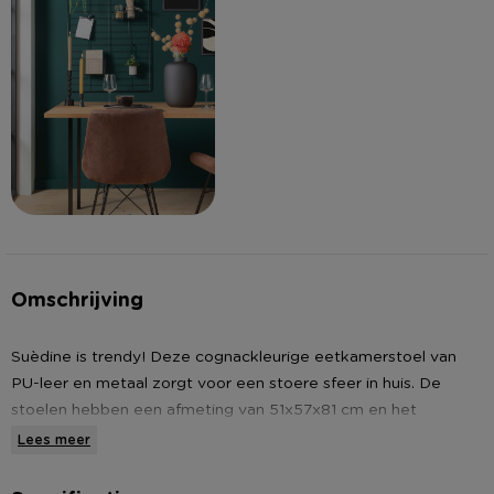
Omschrijving
Suèdine is trendy! Deze cognackleurige eetkamerstoel van
PU-leer en metaal zorgt voor een stoere sfeer in huis. De
stoelen hebben een afmeting van 51x57x81 cm en het
maximaal draagvermogen is 100 kg. Verkrijgbaar in twee
Lees meer
kleuren.