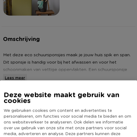
Omschrijving
Met deze eco schuursponsjes maak je jouw huis spik en span.
Dit sponsje is handig voor bij het afwassen en voor het
schoonmaken van vettige oppervlakten. Een schuursponsje
komt altijd van pas. In deze set zitten 3 eco schuursponzen
Lees meer
met een lichtbruine schuimkant.
Deze website maakt gebruik van
Specificaties
cookies
Artikelnummer
583054
We gebruiken cookies om content en advertenties te
personaliseren, om functies voor social media te bieden en om
Online Only
Nee
ons websiteverkeer te analyseren. Ook delen we informatie
(Nog) geen score
over uw gebruik van onze site met onze partners voor social
Duurzaamheidsscore
media, adverteren en analyse. Deze partners kunnen deze
bekend