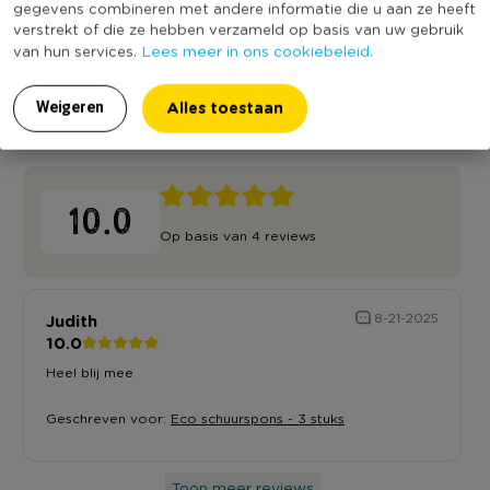
gegevens combineren met andere informatie die u aan ze heeft
verstrekt of die ze hebben verzameld op basis van uw gebruik
Lees meer in ons cookiebeleid.
van hun services.
Alles toestaan
Weigeren
Reviews
10.0
Op basis van 4 reviews
Judith
8-21-2025
10.0
Heel blij mee
Geschreven voor:
Eco schuurspons - 3 stuks
Toon meer reviews