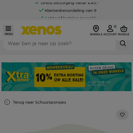
Gratis bezorging vanaf €45,-*
Klantenbeoordeling van 9
Achteraf betalen mogelijk
MENU
WINKELS
ACCOUNT
MANDJE
Terug naar
Schuursponsjes