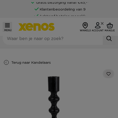
Gratis bezorging vanaf €45,-*
Klantenbeoordeling van 9
Achteraf betalen mogelijk
MENU
WINKELS
ACCOUNT
MANDJE
Terug naar
Kandelaars