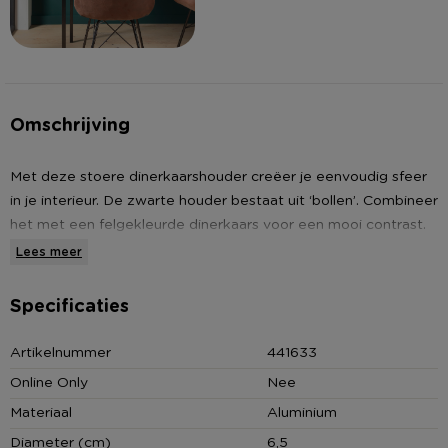
Omschrijving
Met deze stoere dinerkaarshouder creëer je eenvoudig sfeer
in je interieur. De zwarte houder bestaat uit ‘bollen’. Combineer
het met een felgekleurde dinerkaars voor een mooi contrast.
De hoogte is 24 cm.
Lees meer
• Dinerkaarshouder met bollen
Specificaties
• Afmeting (DXH): 6.5x24 cm
• Gemaakt van aluminium
Artikelnummer
441633
Online Only
Nee
Materiaal
Aluminium
Contactgegevens
Xenos B.V, Schutweg 8, 5145NP Waalwijk, Nederland
Diameter (cm)
6,5