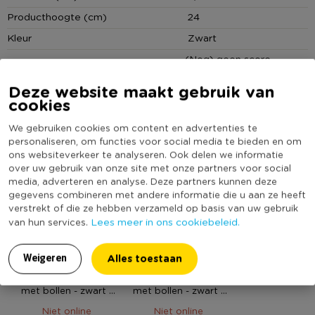
www.xenos.nl/klantenservice
Producthoogte (cm)
24
Kleur
Zwart
(Nog) geen score
Duurzaamheidsscore
bekend
Deze website maakt gebruik van
cookies
We gebruiken cookies om content en advertenties te
MEER UIT DEZE SERIE
personaliseren, om functies voor social media te bieden en om
ons websiteverkeer te analyseren. Ook delen we informatie
over uw gebruik van onze site met onze partners voor social
media, adverteren en analyse. Deze partners kunnen deze
gegevens combineren met andere informatie die u aan ze heeft
verstrekt of die ze hebben verzameld op basis van uw gebruik
Lees meer in ons cookiebeleid.
van hun services.
Alles toestaan
Weigeren
Dinerkaarshouder
Dinerkaarshouder
met bollen - zwart -
met bollen - zwart -
20 cm
16 cm
Niet online
Niet online