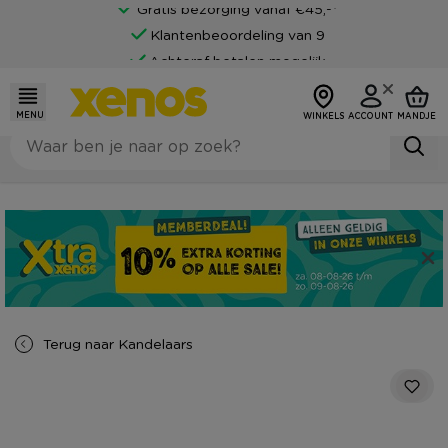
Gratis bezorging vanaf €45,-*
Klantenbeoordeling van 9
Achteraf betalen mogelijk
MENU
WINKELS
ACCOUNT
MANDJE
Terug naar
Kandelaars