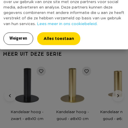
over uw gebruik van onze site met onze partners voor social
Producthoogte (cm)
4
media, adverteren en analyse. Deze partners kunnen deze
Contactgegevens
gegevens combineren met andere informatie die u aan ze heeft
Kleur
Zwart
verstrekt of die ze hebben verzameld op basis van uw gebruik
Xenos B.V, Schutweg 8, 5145NP Waalwijk, Nederland
Lees meer in ons cookiebeleid.
van hun services.
(Nog) geen score
www.xenos.nl/klantenservice
Duurzaamheidsscore
bekend
Alles toestaan
Weigeren
MEER UIT DEZE SERIE
Kandelaar hoog -
Kandelaar hoog -
Kandelaar midd
zwart - ø8x10 cm
goud - ø8x10 cm
goud - ø6x7