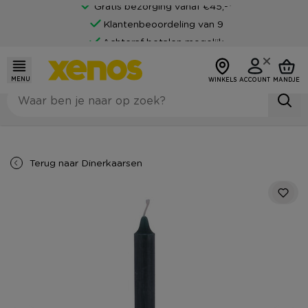
Gratis bezorging vanaf €45,-*
Klantenbeoordeling van 9
Achteraf betalen mogelijk
MENU
WINKELS
ACCOUNT
MANDJE
Terug naar
Dinerkaarsen