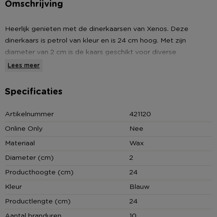
Omschrijving
Heerlijk genieten met de dinerkaarsen van Xenos. Deze
dinerkaars is petrol van kleur en is 24 cm hoog. Met zijn
diameter van 2 cm is de kaars geschikt voor diverse
kandelaars. Neem eens een kijkje in ons assortiment en bestel
Lees meer
alle kaarsen die jij nodig hebt op Xenos.nl!!
Specificaties
*Rustieke dinerkaars in petrol
*Hoogte: 24 cm
Artikelnummer
421120
* Verkrijgbaar in diverse kleuren
Online Only
Nee
Materiaal
Wax
Diameter (cm)
2
Producthoogte (cm)
24
Kleur
Blauw
Productlengte (cm)
24
Aantal branduren
10