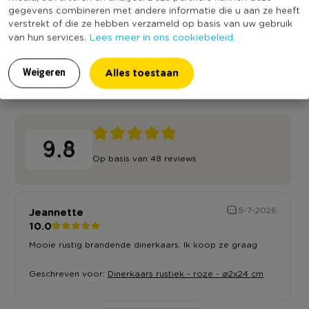
gegevens combineren met andere informatie die u aan ze heeft
verstrekt of die ze hebben verzameld op basis van uw gebruik
Lees meer in ons cookiebeleid.
van hun services.
Alles toestaan
Weigeren
Reviews
9.8
Op basis van 48 reviews
Jeannette
5-7-2026
10.0
Mooie rustig brandende dinerkaars. Ik koop ze graag
Geschreven voor:
Dinerkaars rustiek - roze - ø2x24 cm