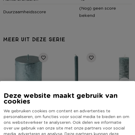
(Nog) geen score
Duurzaamheidsscore
bekend
MEER UIT DEZE SERIE
Deze website maakt gebruik van
cookies
Kaars rustiek
Dinerkaars rustiek -
Kaars rustiek - 
metallic - petrol -
petrol - 24 cm
- 5x15 cm
We gebruiken cookies om content en advertenties te
⌀5x15 cm
Niet online
Niet online
Niet online
personaliseren, om functies voor social media te bieden en om
ons websiteverkeer te analyseren. Ook delen we informatie
over uw gebruik van onze site met onze partners voor social
2,29
0,99
2,19
media, adverteren en analyse. Deze partners kunnen deze