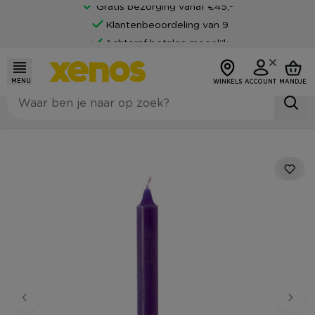
Gratis bezorging vanaf €45,-*
Klantenbeoordeling van 9
Achteraf betalen mogelijk
MENU
WINKELS
ACCOUNT
MANDJE