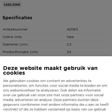
kandelaars. De dinerkaarsen zijn verkrijgbaar in diverse
Lees meer
rustieke kleuren. Neem eens een kijkje in ons assortiment en
bestel alle kaarsen die jij nodig hebt online op Xenos.nl.
Specificaties
* Rustieke dinerkaars
Artikelnummer
421163
* Paars van kleur
Online Only
Nee
* Hoogte van 24 cm
Diameter (cm)
2.2
* Diameter: 2.2 cm
* Verkrijgbaar in diverse kleuren
Producthoogte (cm)
24
Kleur
Paars
Deze website maakt gebruik van
Minimale bestelhoeveelheid
0
cookies
Aantal branduren
10
We gebruiken cookies om content en advertenties te
(Nog) geen score
Duurzaamheidsscore
personaliseren, om functies voor social media te bieden en om
bekend
ons websiteverkeer te analyseren. Ook delen we informatie
over uw gebruik van onze site met onze partners voor social
media, adverteren en analyse. Deze partners kunnen deze
gegevens combineren met andere informatie die u aan ze heeft
verstrekt of die ze hebben verzameld op basis van uw gebruik