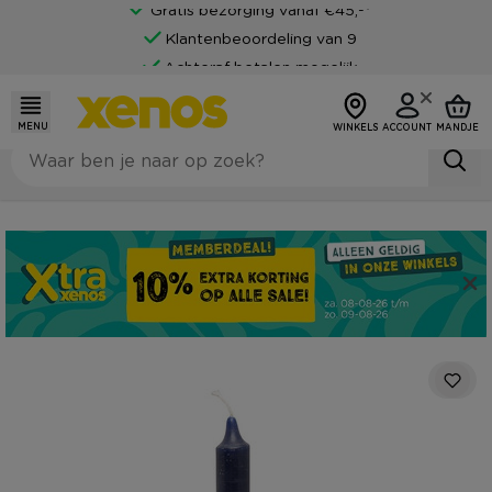
Gratis bezorging vanaf €45,-*
Klantenbeoordeling van 9
Achteraf betalen mogelijk
MENU
WINKELS
ACCOUNT
MANDJE