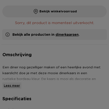
Bekijk winkelvoorraad
Sorry, dit product is momenteel uitverkocht.
Bekijk alle producten in
dinerkaarsen
.
Omschrijving
Een diner nog gezelliger maken of een heerlijke avond met
kaarslicht doe je met deze mooie dinerkaars in een
rustieke bordeau kleur. De kaars is mooi als decoratie en
brengt een gezellige sfeer in huis. De rustieke kaars kan
Lees meer
ongeveer 10 uur branden, waardoor je een heerlijke tijd kan
genieten van het rustgevende kaarslicht.
Specificaties
De kaars is 24 cm hoog en 2.2 cm dik en past gemakkelijk in