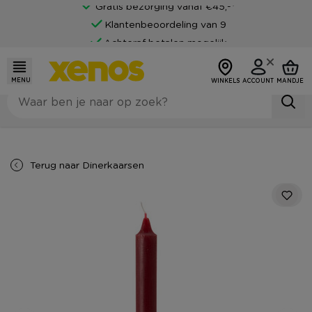
Gratis bezorging vanaf €45,-*
Klantenbeoordeling van 9
Achteraf betalen mogelijk
MENU
WINKELS
ACCOUNT
MANDJE
Terug naar
Dinerkaarsen