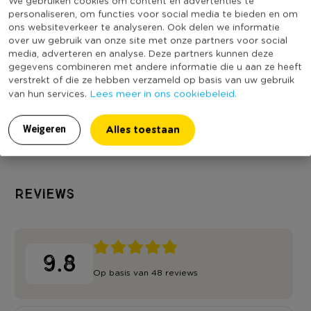
We gebruiken cookies om content en advertenties te
personaliseren, om functies voor social media te bieden en om
ons websiteverkeer te analyseren. Ook delen we informatie
Kaars rustiek xxl -
Kaars rustiek -
Dinerkaars rust
over uw gebruik van onze site met onze partners voor social
bordeauxrood -
bordeau - 5x15 cm
bordeaux- 2,
media, adverteren en analyse. Deze partners kunnen deze
ø10x20 cm
cm
gegevens combineren met andere informatie die u aan ze heeft
Niet online
Niet online
Niet online
verstrekt of die ze hebben verzameld op basis van uw gebruik
Lees meer in ons cookiebeleid.
van hun services.
6,49
2,19
0,99
Alles toestaan
Weigeren
Reviews
9.8
Op basis van 48 reviews