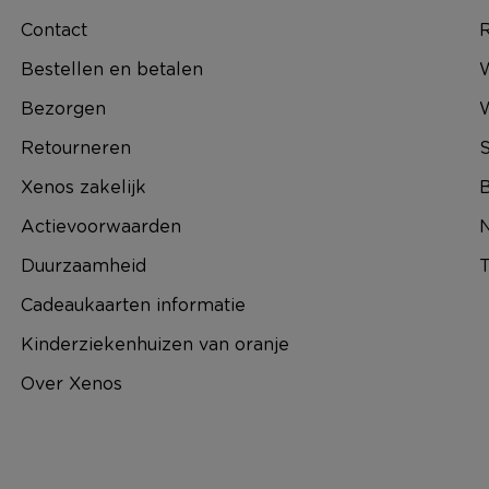
Contact
R
Bestellen en betalen
W
Bezorgen
Retourneren
S
Xenos zakelijk
B
Actievoorwaarden
N
Duurzaamheid
T
Cadeaukaarten informatie
Kinderziekenhuizen van oranje
Over Xenos