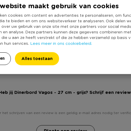
Kleur
website maakt gebruik van cookies
Vorm
ken cookies om content en advertenties te personaliseren, om func
Serie
dia te bieden en om ons websiteverkeer te analyseren. Ook delen w
e over uw gebruik van onze site met onze partners voor social medi
Met print
n en analyse. Deze partners kunnen deze gegevens combineren me
Vaatwasmachine
e die u aan ze heeft verstrekt of die ze hebben verzameld op basis 
Lees meer in ons cookiebeleid.
an hun services.
Geschikt voor m
Geschikt voor o
Alles toestaan
ren
Duurzaamheidss
Heb jij Dinerbord Vagos - 27 cm - grijs? Schrijf een review
 het schrijven van een review is een geldig e-mail adres nodig ter verific
Plaats een review