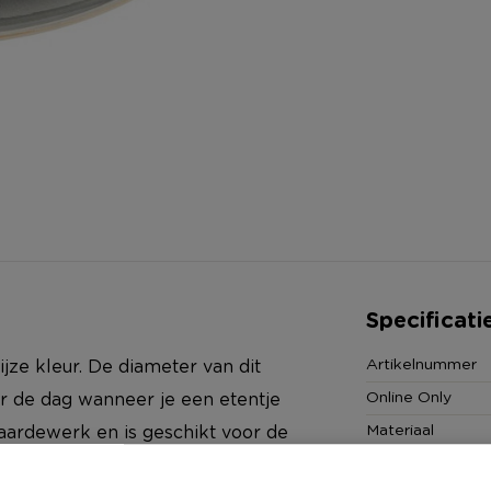
Specificati
Artikelnummer
ijze kleur. De diameter van dit
Online Only
or de dag wanneer je een etentje
Materiaal
aardewerk en is geschikt voor de
Diameter (cm)