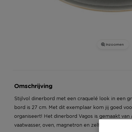
Inzoomen
Omschrijving
Stijlvol dinerbord met een craquelé look in een gr
bord is 27 cm. Met dit exemplaar kom jij goed vo
organiseert! Het dinerbord Vagos is gemaakt van 
vaatwasser, oven, magnetron en zelfs de vriezer.