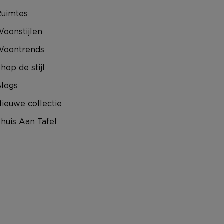
uimtes
oonstijlen
Woontrends
hop de stijl
logs
ieuwe collectie
huis Aan Tafel