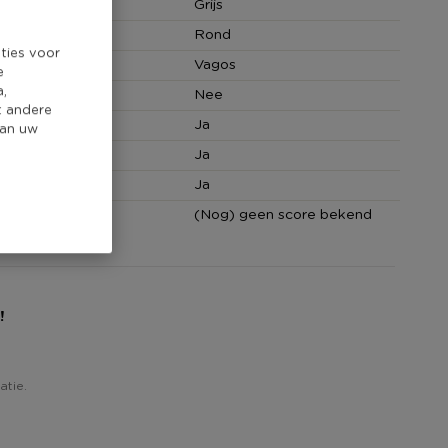
Grijs
Rond
ties voor
Vagos
e
a,
Nee
t andere
 bestendig
Ja
van uw
agnetron
Ja
ven
Ja
core
(Nog) geen score bekend
!
atie.