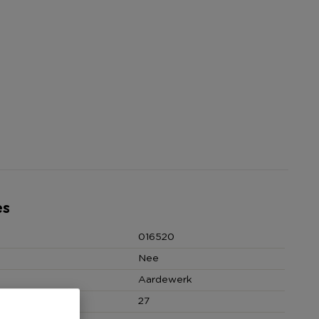
es
016520
Nee
Aardewerk
27