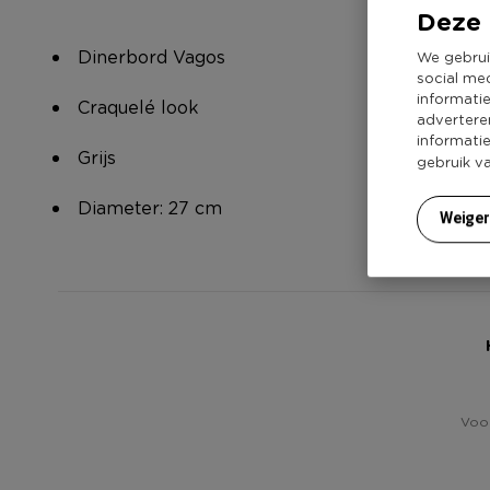
Deze 
Dinerbord Vagos
We gebrui
social me
informati
Craquelé look
advertere
informati
Grijs
gebruik v
Diameter: 27 cm
Weige
Voor