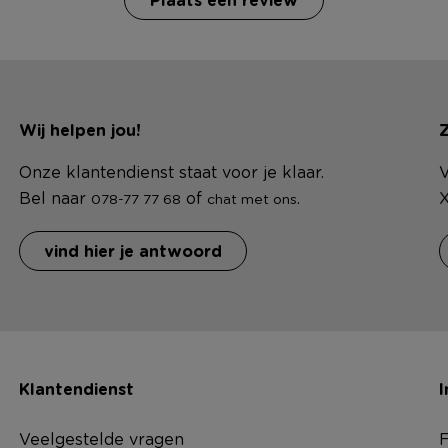
Wij helpen jou!
Z
Onze klantendienst staat voor je klaar.
V
Bel naar
of
.
X
078-77 77 68
chat met ons
vind hier je antwoord
Klantendienst
I
Veelgestelde vragen
F