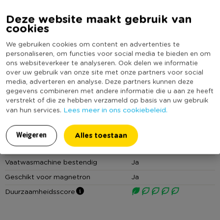
voor al je favoriete gerechten, van een uitgebreid diner tot
Deze website maakt gebruik van
een snelle hap. Dit dinerbord combineert stijl en functionaliteit,
Specificaties
cookies
omdat het geschikt is voor zowel de vaatwasser als de
magnetron. Dankzij het tijdloze design, natuurlijke uitstraling en
We gebruiken cookies om content en advertenties te
Artikelnummer
042276
de duurzame materialen is dit dinerbord uit de Toscane
personaliseren, om functies voor social media te bieden en om
Online Only
Nee
ons websiteverkeer te analyseren. Ook delen we informatie
collectie een echte must-have voor elke keuken.
over uw gebruik van onze site met onze partners voor social
Materiaal
Aardewerk
media, adverteren en analyse. Deze partners kunnen deze
Reactive glaze
Kleur
Wit
gegevens combineren met andere informatie die u aan ze heeft
Dit dinerbord is voorzien van reactive glaze, een bijzonder
verstrekt of die ze hebben verzameld op basis van uw gebruik
Print
Effen
Lees meer in ons cookiebeleid.
van hun services.
type glazuur dat wordt toegepast bij de productie van deze
Vorm
Rond
aardewerk items. Dit glazuur reageert op de chemische
Serie
Toscane
samenstelling van het materiaal en de omgeving tijdens het
Alles toestaan
Weigeren
bakproces, waardoor elk item een unieke afwerking krijgt.
Met print
Nee
Vaatwasmachine bestendig
Ja
Tip:
Mix en match met de andere kleuren en items uit de
Geschikt voor magnetron
Ja
Toscane collectie
voor mooie combinaties op tafel.
Duurzaamheidsscore
Shop
hier
je setvoordeel!