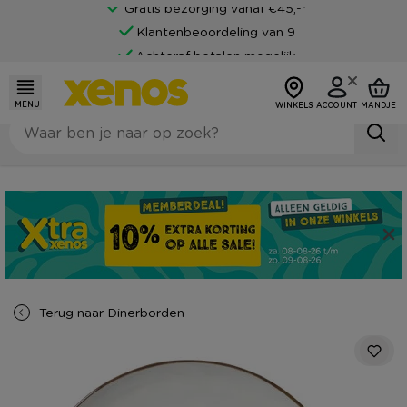
Gratis bezorging vanaf €45,-*
Klantenbeoordeling van 9
Achteraf betalen mogelijk
MENU
WINKELS
ACCOUNT
MANDJE
Terug naar
Dinerborden