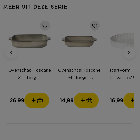
MEER UIT DEZE SERIE
Ovenschaal Toscane
Ovenschaal Toscane
Taartvorm Tos
XL - beige -
M - beige -
L - wit - ø26.8
7.3x38.8x24 cm
5.3x28x17.5 cm
cm
26,99
14,99
16,99