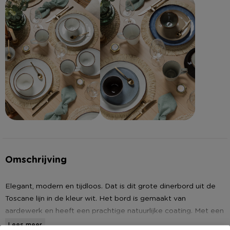
Omschrijving
Elegant, modern en tijdloos. Dat is dit grote dinerbord uit de
Toscane lijn in de kleur wit. Het bord is gemaakt van
aardewerk en heeft een prachtige natuurlijke coating. Met een
diameter van 28 cm biedt het dinerbord voldoende ruimte
Lees meer