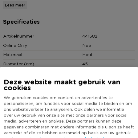
vaasjes. Deze grote houten schaal wordt heel gemakkelijk een
Lees meer
echte eyecatcher op je salontafel of dressoir. Het bord kan
ook goed gebruikt worden als fruitschaal of dienblad. De
Specificaties
subtiele print en de golvende randen geven de schaal een
speelse uitstraling.
Artikelnummer
441582
Online Only
Nee
De schaal heeft een diameter van 45 cm en is gemaakt van
Materiaal
Hout
hout. De kleur van het decoratiebord is grijs met witte
accenten.
Diameter (cm)
45
Producthoogte (cm)
4.5
* Decoratiebord
Deze website maakt gebruik van
Kleur
Grijs
* Diameter: 45 cm
cookies
(Nog) geen score
* Grijs van kleur
Duurzaamheidsscore
We gebruiken cookies om content en advertenties te
bekend
* Gemaakt van hout
personaliseren, om functies voor social media te bieden en om
ons websiteverkeer te analyseren. Ook delen we informatie
over uw gebruik van onze site met onze partners voor social
media, adverteren en analyse. Deze partners kunnen deze
gegevens combineren met andere informatie die u aan ze heeft
Heb jij Decoratiebord hout - 45 cm? Schrijf een
verstrekt of die ze hebben verzameld op basis van uw gebruik
review!