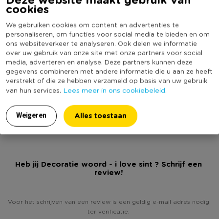
Artikelnummer
214116
cookies
Online Only
Nee
We gebruiken cookies om content en advertenties te
Materiaal
MDF
personaliseren, om functies voor social media te bieden en om
ons websiteverkeer te analyseren. Ook delen we informatie
Productbreedte (cm)
21
over uw gebruik van onze site met onze partners voor social
Producthoogte (cm)
2
media, adverteren en analyse. Deze partners kunnen deze
gegevens combineren met andere informatie die u aan ze heeft
Kleur
Rood
verstrekt of die ze hebben verzameld op basis van uw gebruik
Productlengte (cm)
26
Lees meer in ons cookiebeleid.
van hun services.
(Nog) geen score
Duurzaamheidsscore
Alles toestaan
bekend
Weigeren
Heb jij Decoratie woord - i love sint ? Schrijf een
review!
Voor het schrijven van een review is een geldig e-mail adres nodig
ter verificatie.