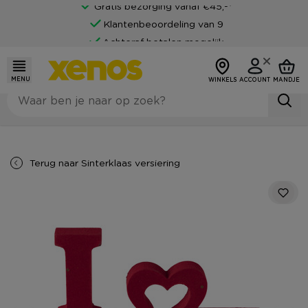
Gratis bezorging vanaf €45,-*
Klantenbeoordeling van 9
Achteraf betalen mogelijk
MENU
WINKELS
ACCOUNT
MANDJE
Terug naar
Sinterklaas versiering