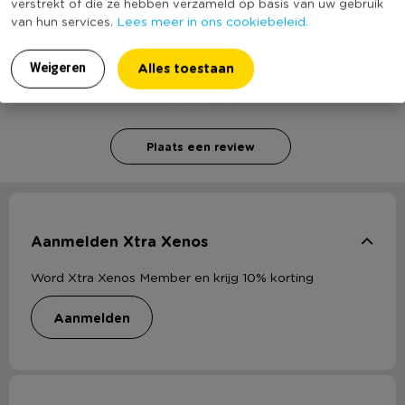
verstrekt of die ze hebben verzameld op basis van uw gebruik
Heb jij Darth Vader kostuum - maat 116/128? Schrijf
Lees meer in ons cookiebeleid.
van hun services.
een review!
Alles toestaan
Weigeren
Voor het schrijven van een review is een geldig e-mail adres nodig
ter verificatie.
Plaats een review
Aanmelden Xtra Xenos
Word Xtra Xenos Member en krijg 10% korting
aanmelden