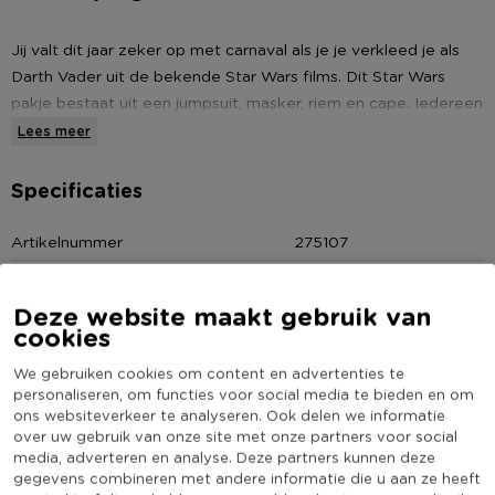
Jij valt dit jaar zeker op met carnaval als je je verkleed je als
Darth Vader uit de bekende Star Wars films. Dit Star Wars
pakje bestaat uit een jumpsuit, masker, riem en cape. Iedereen
zal zeker omkijken als jij voorbij loopt als de leider van het
Lees meer
Keizerrijk. Geschikt voor kinderen met maat 116/128.
Specificaties
Eigenschappen:
Artikelnummer
275107
- Cool Star Wars Darth Vader-kostuum.
Online Only
Ja
- Uitgevoerd in maat 116/128.
- De set bevat een jumpsuit, masker, riem en cape.
Materiaal
Polyester
Deze website maakt gebruik van
cookies
Kleur
Zwart
We gebruiken cookies om content en advertenties te
(Nog) geen score
Duurzaamheidsscore
personaliseren, om functies voor social media te bieden en om
bekend
ons websiteverkeer te analyseren. Ook delen we informatie
over uw gebruik van onze site met onze partners voor social
media, adverteren en analyse. Deze partners kunnen deze
gegevens combineren met andere informatie die u aan ze heeft