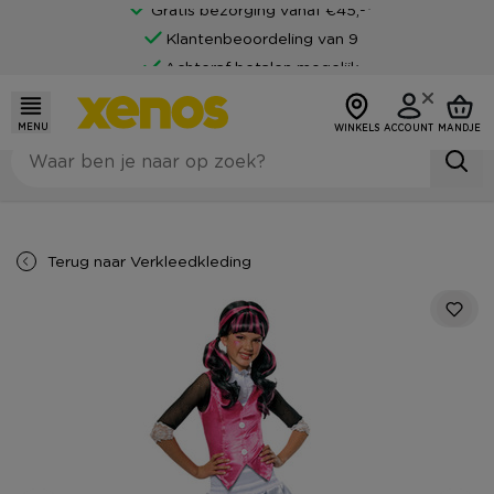
Gratis bezorging vanaf €45,-*
Klantenbeoordeling van 9
Achteraf betalen mogelijk
MENU
WINKELS
ACCOUNT
MANDJE
Terug naar
Verkleedkleding