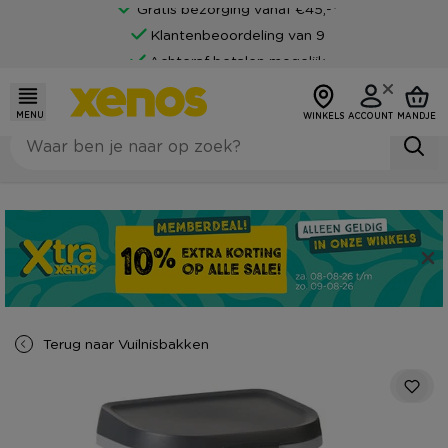
Gratis bezorging vanaf €45,-*
Klantenbeoordeling van 9
Achteraf betalen mogelijk
MENU
WINKELS
ACCOUNT
MANDJE
Terug naar
Vuilnisbakken