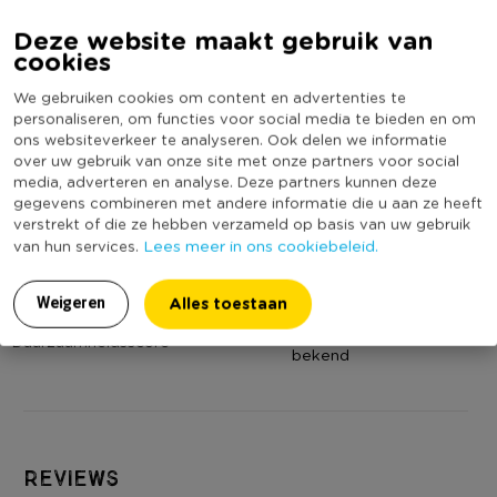
Productbreedte (cm)
39,9
Deze website maakt gebruik van
cookies
Producthoogte (cm)
62,4
Kleur
Grijs
We gebruiken cookies om content en advertenties te
personaliseren, om functies voor social media te bieden en om
Aantal vakken
1
ons websiteverkeer te analyseren. Ook delen we informatie
over uw gebruik van onze site met onze partners voor social
Afval scheiden
Nee
media, adverteren en analyse. Deze partners kunnen deze
Inhoud in liter
50
gegevens combineren met andere informatie die u aan ze heeft
verstrekt of die ze hebben verzameld op basis van uw gebruik
Productdiepte (cm)
31,7
Lees meer in ons cookiebeleid.
van hun services.
Vorm
Rechthoekig
Merk
Curver
Alles toestaan
Weigeren
(Nog) geen score
Duurzaamheidsscore
bekend
Reviews