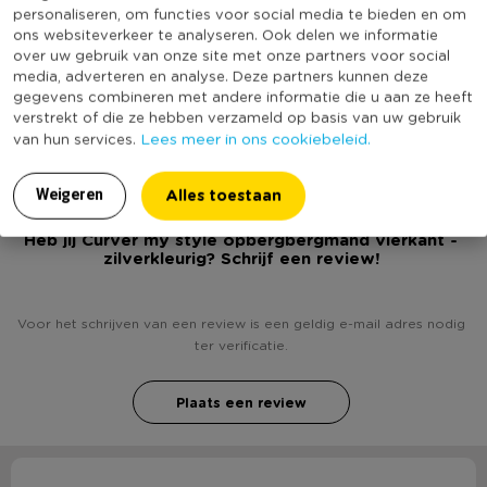
innovatie en design zorgt Curver ervoor dat zijn voorop lopen
Merk
Curver
personaliseren, om functies voor social media te bieden en om
in de markt.
ons websiteverkeer te analyseren. Ook delen we informatie
Met wielen
Nee
over uw gebruik van onze site met onze partners voor social
Deksel
Nee
media, adverteren en analyse. Deze partners kunnen deze
gegevens combineren met andere informatie die u aan ze heeft
(Nog) geen score
verstrekt of die ze hebben verzameld op basis van uw gebruik
Duurzaamheidsscore
bekend
Lees meer in ons cookiebeleid.
van hun services.
Alles toestaan
Weigeren
Heb jij Curver my style opbergbergmand vierkant -
zilverkleurig? Schrijf een review!
Voor het schrijven van een review is een geldig e-mail adres nodig
ter verificatie.
Plaats een review