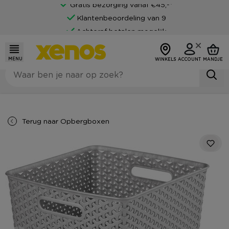
Gratis bezorging vanaf €45,-*
Klantenbeoordeling van 9
Achteraf betalen mogelijk
MENU
WINKELS
ACCOUNT
MANDJE
Terug naar
Opbergboxen