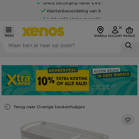
Gratis bezorging vanaf €45,-*
Klantenbeoordeling van 9
Achteraf betalen mogelijk
MENU
WINKELS
ACCOUNT
MANDJE
Terug naar
Overige keukenhulpjes