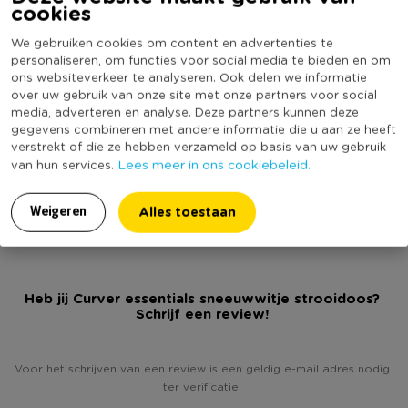
cookies
kunststof huishoudelijke producten. Bij de ontwikkeling van
Producthoogte (cm)
27.9
producten stelt Curver gebruiksgemak, gebruiksvriendelijkheid
We gebruiken cookies om content en advertenties te
Kleur
Transparant
en design voorop. De producten moeten het leven
personaliseren, om functies voor social media te bieden en om
Inhoud in liter
6
ons websiteverkeer te analyseren. Ook delen we informatie
gemakkelijker en gezelliger maken. Met speerpunten als
over uw gebruik van onze site met onze partners voor social
innovatie en design zorgt Curver ervoor dat zijn voorop lopen
Productlengte (cm)
27.8
media, adverteren en analyse. Deze partners kunnen deze
in de markt.
gegevens combineren met andere informatie die u aan ze heeft
Merk
Curver
verstrekt of die ze hebben verzameld op basis van uw gebruik
Deksel
Ja
Lees meer in ons cookiebeleid.
van hun services.
(Nog) geen score
Duurzaamheidsscore
bekend
Alles toestaan
Weigeren
Heb jij Curver essentials sneeuwwitje strooidoos?
Schrijf een review!
Voor het schrijven van een review is een geldig e-mail adres nodig
ter verificatie.