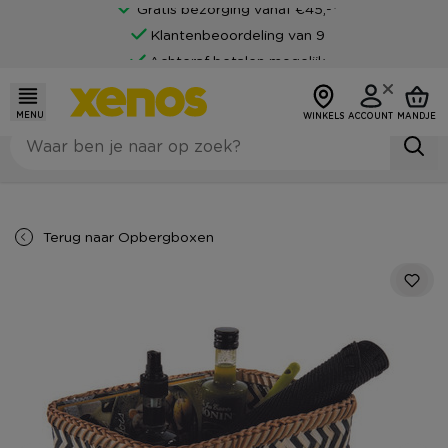
Gratis bezorging vanaf €45,-*
Klantenbeoordeling van 9
Achteraf betalen mogelijk
MENU
WINKELS
ACCOUNT
MANDJE
Terug naar
Opbergboxen