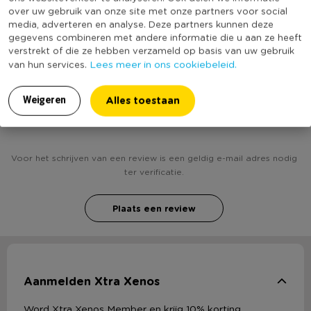
over uw gebruik van onze site met onze partners voor social
(Nog) geen score
media, adverteren en analyse. Deze partners kunnen deze
Duurzaamheidsscore
bekend
gegevens combineren met andere informatie die u aan ze heeft
verstrekt of die ze hebben verzameld op basis van uw gebruik
Lees meer in ons cookiebeleid.
van hun services.
Alles toestaan
Weigeren
Heb jij Compactor Zebra mandje L - 30x25x15 cm ?
Schrijf een review!
Voor het schrijven van een review is een geldig e-mail adres nodig
ter verificatie.
Plaats een review
Aanmelden Xtra Xenos
Word Xtra Xenos Member en krijg 10% korting