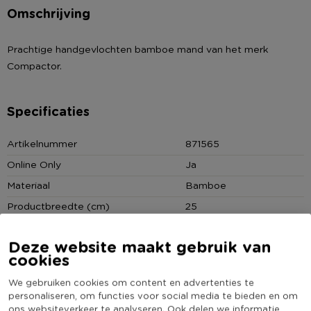
Omschrijving
Prachtige handgevlochten bamboe mand van het merk
Compactor.
Specificaties
Artikelnummer
871565
Online Only
Ja
Materiaal
Bamboe
Productbreedte (cm)
25
Producthoogte (cm)
15
Deze website maakt gebruik van
Kleur
Zwart
cookies
Productlengte (cm)
30
We gebruiken cookies om content en advertenties te
Merk
Compactor
personaliseren, om functies voor social media te bieden en om
ons websiteverkeer te analyseren. Ook delen we informatie
Deksel
Nee