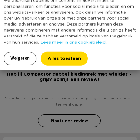
We gebruiken cookies om content en advertenties te
personaliseren, om functies voor social media te bieden en om
Productlengte (cm)
83.5
ons websiteverkeer te analyseren. Ook delen we informatie
Merk
Compactor
over uw gebruik van onze site met onze partners voor social
media, adverteren en analyse. Deze partners kunnen deze
Met wielen
Ja
gegevens combineren met andere informatie die u aan ze heeft
(Nog) geen score
verstrekt of die ze hebben verzameld op basis van uw gebruik
Duurzaamheidsscore
Lees meer in ons cookiebeleid.
van hun services.
bekend
Alles toestaan
Weigeren
Heb jij Compactor dubbel kledingrek met wieltjes -
grijs? Schrijf een review!
Voor het schrijven van een review is een geldig e-mail adres nodig
ter verificatie.
Plaats een review