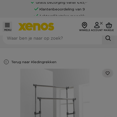
Gratis bezorging vanaf €45,-*
Klantenbeoordeling van 9
Achteraf betalen mogelijk
MENU
WINKELS
ACCOUNT
MANDJE
Terug naar
Kledingrekken