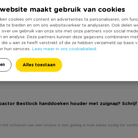
website maakt gebruik van cookies
Online Only
e en niet-luchtdoorlatende
Materiaal
glas en spiegels, Steeds
ken cookies om content en advertenties te personaliseren, om func
dia te bieden en om ons websiteverkeer te analyseren. Ook delen w
Productbreedte
 zuignap op de markt.
e over uw gebruik van onze site met onze partners voor social medi
Producthoogte 
n en analyse. Deze partners kunnen deze gegevens combineren me
e die u aan ze heeft verstrekt of die ze hebben verzameld op basis 
Kleur
Lees meer in ons cookiebeleid.
an hun services.
Productlengte (
Merk
Alles toestaan
ren
Duurzaamheidss
pactor Bestlock handdoeken houder met zuignap? Schrijf
 het schrijven van een review is een geldig e-mail adres nodig ter verific