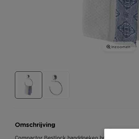
Inzoomen
Omschrijving
Compactor Bestlock handdoeken houder met zuig