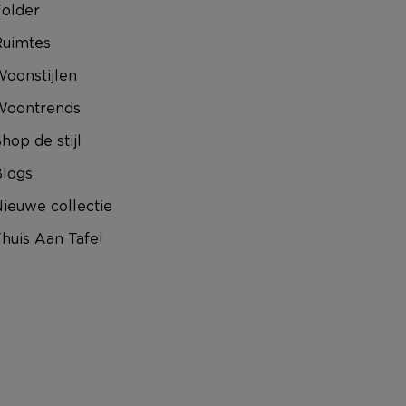
older
uimtes
oonstijlen
Woontrends
hop de stijl
logs
ieuwe collectie
huis Aan Tafel