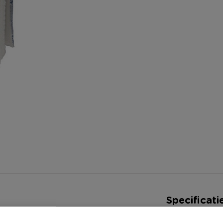
Specificati
Artikelnummer
nap, in een kwart omdraai