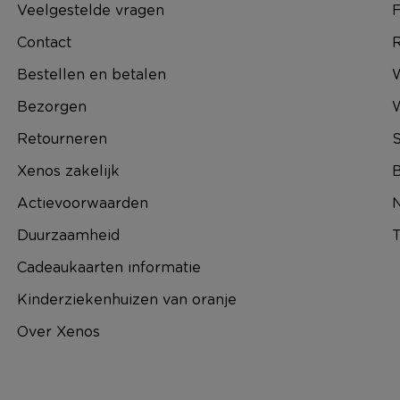
Veelgestelde vragen
F
Contact
R
Bestellen en betalen
W
Bezorgen
Retourneren
S
Xenos zakelijk
B
Actievoorwaarden
N
Duurzaamheid
T
Cadeaukaarten informatie
Kinderziekenhuizen van oranje
Over Xenos