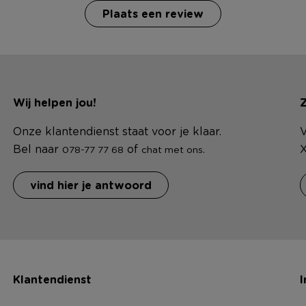
Plaats een review
Wij helpen jou!
Z
Onze klantendienst staat voor je klaar.
V
Bel naar
of
.
X
078-77 77 68
chat met ons
vind hier je antwoord
Klantendienst
I