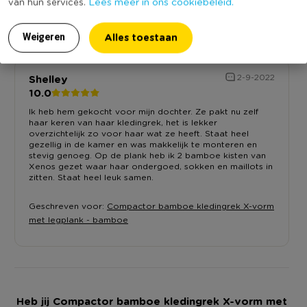
Lees meer in ons cookiebeleid.
van hun services.
10.0
Op basis van 1 reviews
Alles toestaan
Weigeren
Shelley
2-9-2022
10.0
Ik heb hem gekocht voor mijn dochter. Ze pakt nu zelf
haar keren van haar kledingrek, het is lekker
overzichtelijk zo voor haar wat ze heeft. Staat heel
gezellig in de kamer en was makkelijk te monteren en
stevig genoeg. Op de plank heb ik 2 bamboe kisten van
Xenos gezet waar haar ondergoed, sokken en maillots in
zitten. Staat heel leuk samen.
Geschreven voor:
Compactor bamboe kledingrek X-vorm
met legplank - bamboe
Heb jij Compactor bamboe kledingrek X-vorm met