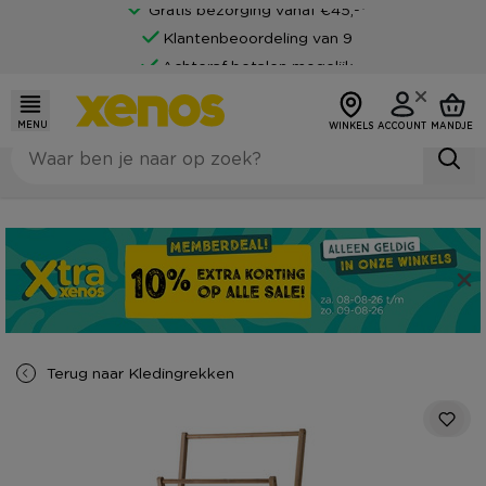
Gratis bezorging vanaf €45,-*
Klantenbeoordeling van 9
Achteraf betalen mogelijk
MENU
WINKELS
ACCOUNT
MANDJE
Terug naar
Kledingrekken