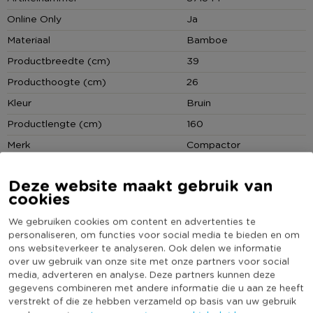
Online Only
Ja
Materiaal
Bamboe
Productbreedte (cm)
39
Producthoogte (cm)
26
Kleur
Bruin
Productlengte (cm)
160
Merk
Compactor
(Nog) geen score
Duurzaamheidsscore
Deze website maakt gebruik van
bekend
cookies
We gebruiken cookies om content en advertenties te
personaliseren, om functies voor social media te bieden en om
ons websiteverkeer te analyseren. Ook delen we informatie
Reviews
over uw gebruik van onze site met onze partners voor social
media, adverteren en analyse. Deze partners kunnen deze
gegevens combineren met andere informatie die u aan ze heeft
verstrekt of die ze hebben verzameld op basis van uw gebruik