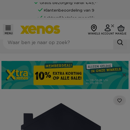
Gratis bezorging vanaf €45,-*
Klantenbeoordeling van 9
Achteraf betalen mogelijk
MENU
WINKELS
ACCOUNT
MANDJE