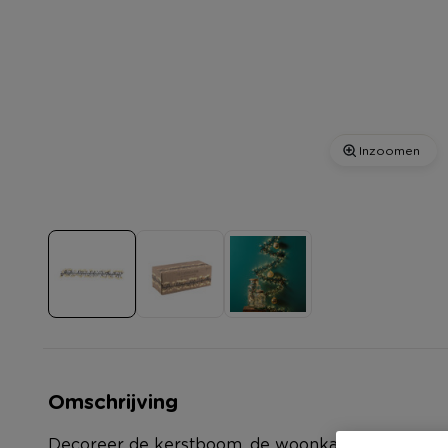
Inzoomen
Omschrijving
Decoreer de kerstboom, de woonkamer of de buit