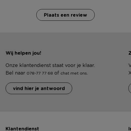
Plaats een review
Wij helpen jou!
Z
Onze klantendienst staat voor je klaar.
V
Bel naar
of
.
X
078-77 77 68
chat met ons
vind hier je antwoord
Klantendienst
I