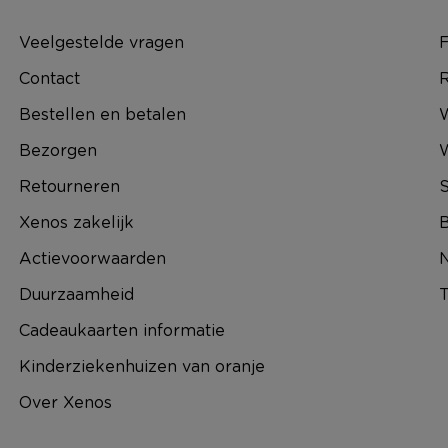
Veelgestelde vragen
F
Contact
R
Bestellen en betalen
W
Bezorgen
Retourneren
S
Xenos zakelijk
B
Actievoorwaarden
N
Duurzaamheid
T
Cadeaukaarten informatie
Kinderziekenhuizen van oranje
Over Xenos