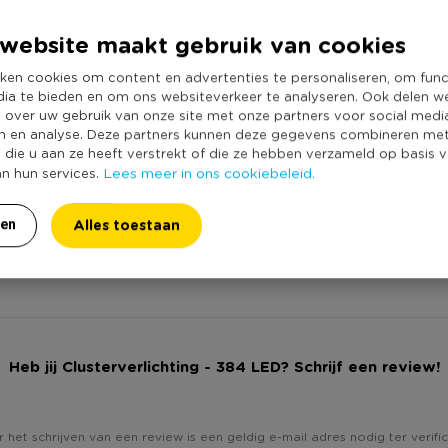
Online Only
je in een handomdraai een
website maakt gebruik van cookies
Materiaal
agen. De snoer is ongeveer 2.4
ken cookies om content en advertenties te personaliseren, om func
Lichtkleur
 de naam al doet vermoeden zitten
dia te bieden en om ons websiteverkeer te analyseren. Ook delen w
Productlengte (
 alsof het extra veel lampjes zijn.
e over uw gebruik van onze site met onze partners voor social medi
n en analyse. Deze partners kunnen deze gegevens combineren me
Duurzaamheidss
e die u aan ze heeft verstrekt of die ze hebben verzameld op basis 
Lees meer in ons cookiebeleid.
an hun services.
Alles toestaan
ren
op de verpakking
Heb jij Clusterverlichting - 384 LED? Schrijf een review!
 het schrijven van een review is een geldig e-mail adres nodig ter verific