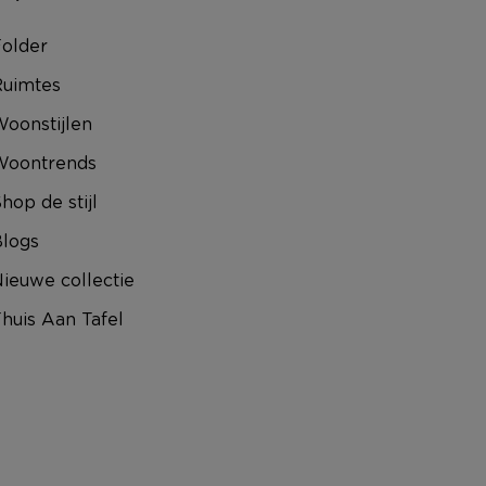
older
uimtes
oonstijlen
Woontrends
hop de stijl
logs
ieuwe collectie
huis Aan Tafel