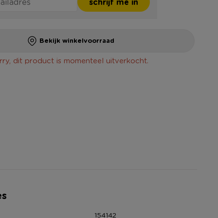
schrijf me in
Bekijk winkelvoorraad
rry, dit product is momenteel uitverkocht.
es
154142