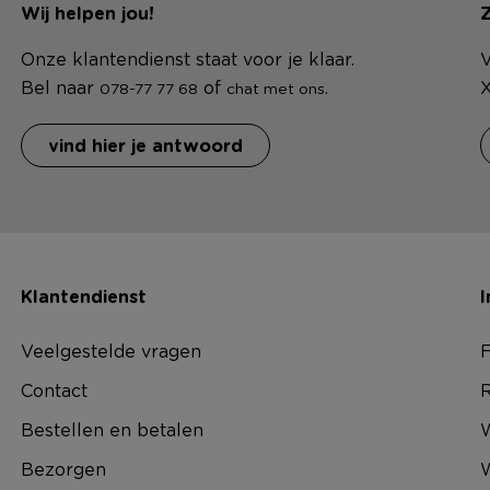
Wij helpen jou!
Z
Onze klantendienst staat voor je klaar.
V
Bel naar
of
.
X
078-77 77 68
chat met ons
vind hier je antwoord
Klantendienst
I
Veelgestelde vragen
F
Contact
R
Bestellen en betalen
W
Bezorgen