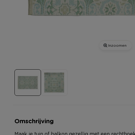
Inzoomen
Omschrijving
Maak je tuin of balkon gezellig met een rechthoek