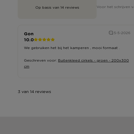
Voor het schrijven v
Op basis van 14 reviews
Gon
5-5-2026
10.0
We gebruiken het bij het kamperen , mooi formaat .
Geschreven voor:
Buitenkleed cirkels - groen - 200x300
cm
3 van 14 reviews