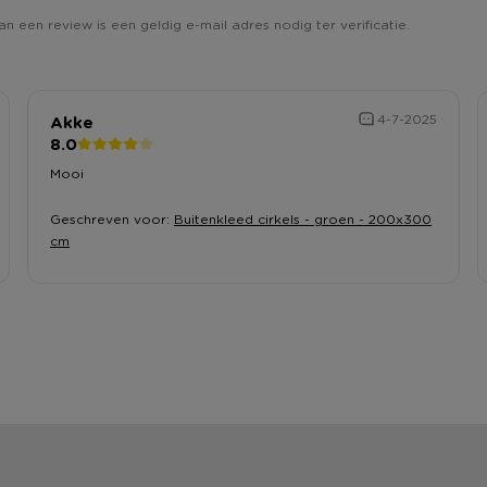
an een review is een geldig e-mail adres nodig ter verificatie.
Akke
4-7-2025
8.0
Mooi
Geschreven voor:
Buitenkleed cirkels - groen - 200x300
cm