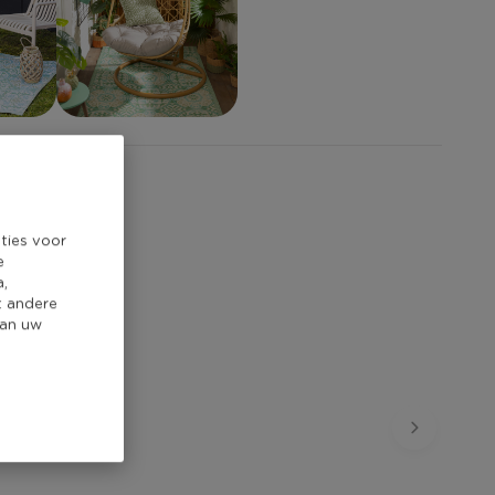
ties voor
e
a,
t andere
van uw