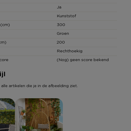
Ja
Kunststof
 (cm)
300
Groen
cm)
200
Rechthoekig
core
(Nog) geen score bekend
jl
lle artikelen die je in de afbeelding ziet.