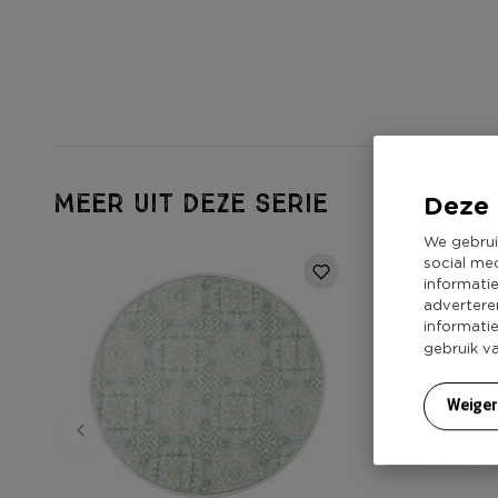
MEER UIT DEZE SERIE
Deze 
We gebrui
social me
informati
advertere
informati
gebruik v
Weige