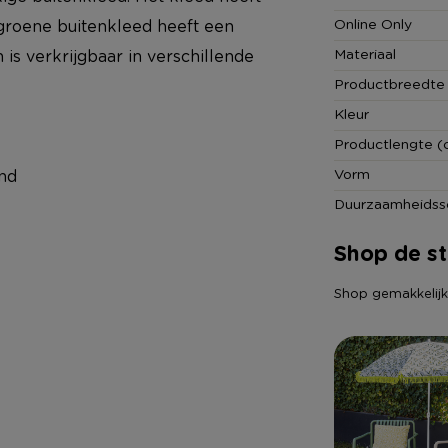
Online Only
 groene buitenkleed heeft een
Materiaal
s verkrijgbaar in verschillende
Productbreedte
Kleur
Productlengte (
Vorm
nd
Duurzaamheidss
Shop de sti
Shop gemakkelijk a