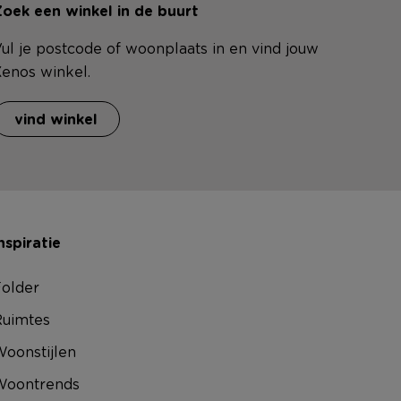
oek een winkel in de buurt
ul je postcode of woonplaats in en vind jouw
enos winkel.
vind winkel
nspiratie
older
uimtes
oonstijlen
Woontrends