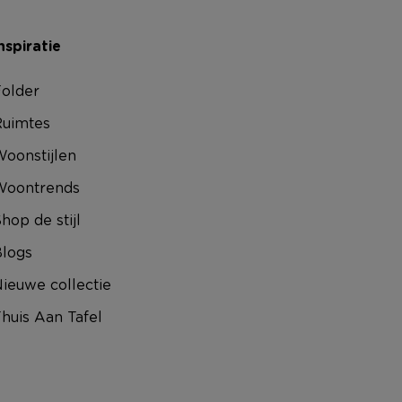
nspiratie
older
uimtes
oonstijlen
Woontrends
hop de stijl
logs
ieuwe collectie
huis Aan Tafel