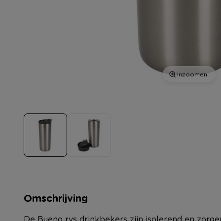
Inzoomen
Omschrijving
De Bueno rvs drinkbekers zijn isolerend en zorge