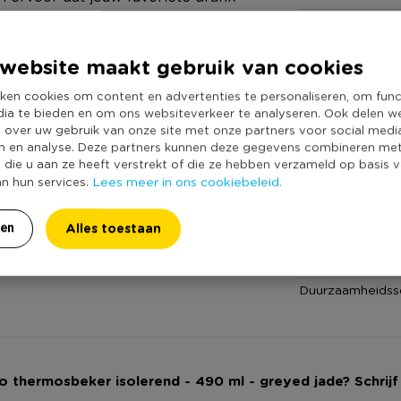
Online Only
s de Bueno een functionele
Materiaal
n gebruik is. De isolerende
website maakt gebruik van cookies
Diameter (cm)
ogwaardig rvs en zijn geheel
ken cookies om content en advertenties te personaliseren, om func
Productbreedte
ijgbaar in 2 kleuren: Greyed Jade
dia te bieden en om ons websiteverkeer te analyseren. Ook delen w
Producthoogte 
 490 ml. Je maakt de beker
e over uw gebruik van onze site met onze partners voor social medi
n en analyse. Deze partners kunnen deze gegevens combineren me
Kleur
e die u aan ze heeft verstrekt of die ze hebben verzameld op basis 
Lees meer in ons cookiebeleid.
an hun services.
Inhoud in liter
Productlengte (
Alles toestaan
ren
Merk
Vaatwasmachine
Duurzaamheidss
no thermosbeker isolerend - 490 ml - greyed jade? Schrijf