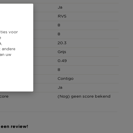
Ja
RVS
8
ties voor
 (cm)
8
e
(cm)
20.3
a,
t andere
Grijs
van uw
0.49
cm)
8
Contigo
 bestendig
Ja
core
(Nog) geen score bekend
 een review!