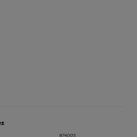
es
874005