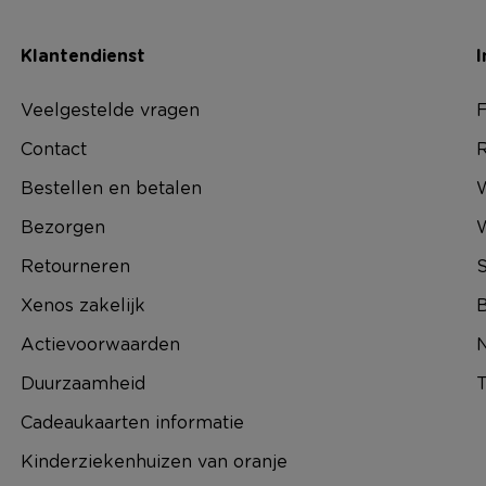
Klantendienst
I
Veelgestelde vragen
F
Contact
R
Bestellen en betalen
W
Bezorgen
Retourneren
S
Xenos zakelijk
B
Actievoorwaarden
N
Duurzaamheid
T
Cadeaukaarten informatie
Kinderziekenhuizen van oranje