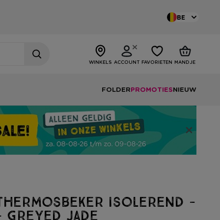
BE
WINKELS
ACCOUNT
FAVORIETEN
MANDJE
FOLDER
PROMOTIES
NIEUW
thermosbeker isolerend -
- greyed jade