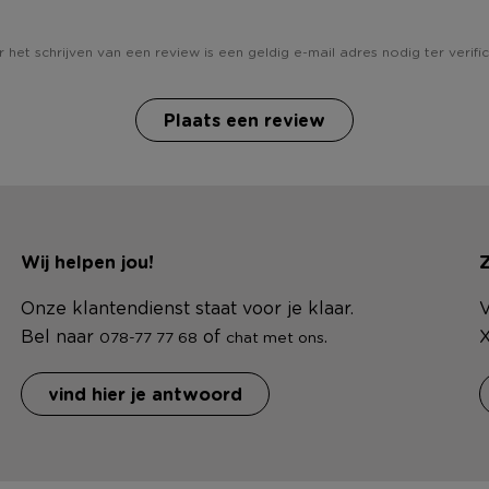
 het schrijven van een review is een geldig e-mail adres nodig ter verific
Plaats een review
Wij helpen jou!
Z
Onze klantendienst staat voor je klaar.
V
Bel naar
of
.
X
078-77 77 68
chat met ons
vind hier je antwoord