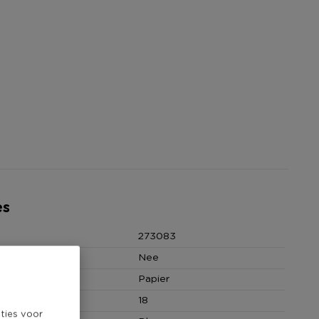
es
273083
Nee
Papier
18
ties voor