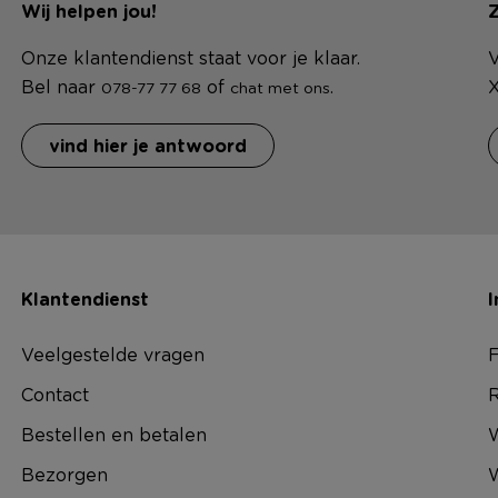
Wij helpen jou!
Z
Onze klantendienst staat voor je klaar.
V
Bel naar
of
.
X
078-77 77 68
chat met ons
vind hier je antwoord
Klantendienst
I
Veelgestelde vragen
F
Contact
R
Bestellen en betalen
W
Bezorgen