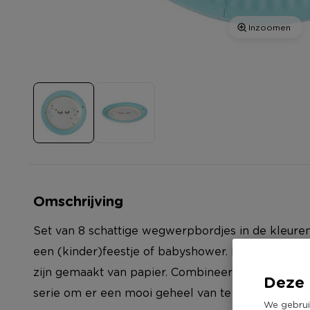
Inzoomen
Omschrijving
Set van 8 schattige wegwerpbordjes in de kleuren 
een (kinder)feestje of babyshower. De bordjes h
zijn gemaakt van papier. Combineer de bordjes me
Deze 
serie om er een mooi geheel van te maken op tafe
We gebrui