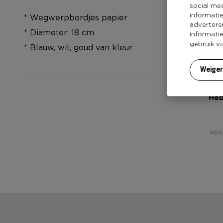
social me
informati
* Wegwerpbordjes papier
advertere
* Diameter: 18 cm
informati
gebruik v
* Blauw, wit, goud van kleur
Weige
Heb
Voor