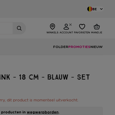
BE
WINKELS
ACCOUNT
FAVORIETEN
MANDJE
FOLDER
PROMOTIES
NIEUW
nk - 18 cm - blauw - set
rry, dit product is momenteel uitverkocht.
le producten in
wegwerpborden
.