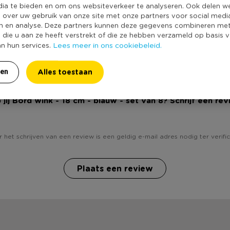
Kleur
dia te bieden en om ons websiteverkeer te analyseren. Ook delen w
e over uw gebruik van onze site met onze partners voor social medi
Duurzaamheidss
n en analyse. Deze partners kunnen deze gegevens combineren me
e die u aan ze heeft verstrekt of die ze hebben verzameld op basis 
Lees meer in ons cookiebeleid.
an hun services.
Alles toestaan
ren
 jij Bord wink - 18 cm - blauw - set van 8? Schrijf een rev
 het schrijven van een review is een geldig e-mail adres nodig ter verific
Plaats een review