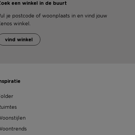
oek een winkel in de buurt
ul je postcode of woonplaats in en vind jouw
enos winkel.
vind winkel
nspiratie
older
uimtes
oonstijlen
Woontrends