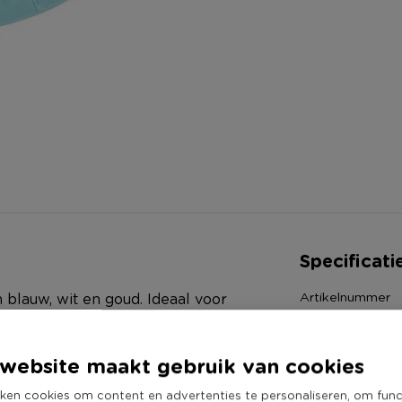
Specificati
Artikelnummer
blauw, wit en goud. Ideaal voor
Online Only
ebben een diameter van 18 cm en
Materiaal
t het andere servies uit deze
website maakt gebruik van cookies
Diameter (cm)
l.
ken cookies om content en advertenties te personaliseren, om func