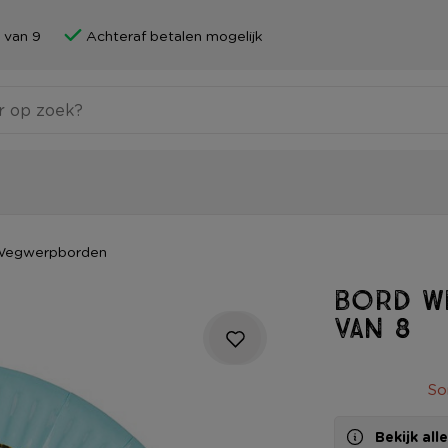
 van 9
Achteraf betalen mogelijk
egwerpborden
Bord wi
van 8
So
Bekijk al