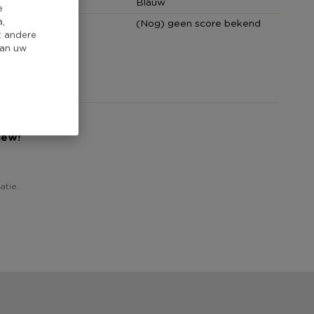
Blauw
e
a,
core
(Nog) geen score bekend
t andere
van uw
iew!
atie.