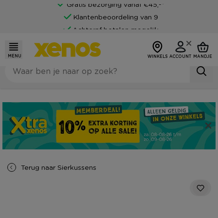
Gratis bezorging vanaf €45,-*
Klantenbeoordeling van 9
Achteraf betalen mogelijk
MENU
WINKELS
ACCOUNT
MANDJE
Terug naar
Sierkussens