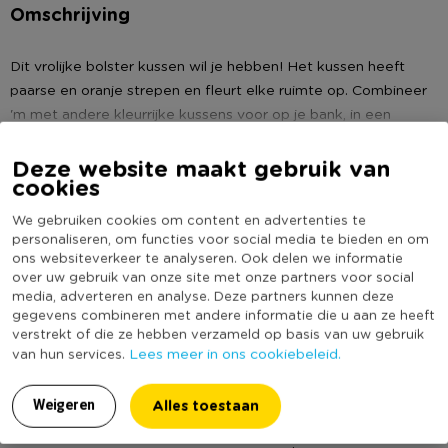
Omschrijving
Dit vrolijke bolster kussen wil je hebben! Het kussen heeft
paarse en oranje strepen en fleurt elke ruimte op. Combineer
'm met andere kleurrijke kussens voor op je bank, in een
fauteuil of op je bed. Het bolster kussen is gemaakt van
Lees meer
polyester en heeft een doorsnede van 18 cm en een breedte
Deze website maakt gebruik van
cookies
van 45 cm. Het kussen is aan de voor- en achterkant
Specificaties
hetzelfde en is voorzien van een ritssluiting aan de onderkant.
We gebruiken cookies om content en advertenties te
Hierdoor kan de hoes gemakkelijk worden verwijderd en
personaliseren, om functies voor social media te bieden en om
Artikelnummer
187051
worden gewassen in de wasmachine (maximaal 30°C). Dit
ons websiteverkeer te analyseren. Ook delen we informatie
Online Only
Nee
over uw gebruik van onze site met onze partners voor social
kussen is voorzien van een vulling.
media, adverteren en analyse. Deze partners kunnen deze
Materiaal
Polyester
gegevens combineren met andere informatie die u aan ze heeft
Contactgegevens
Diameter (cm)
18
verstrekt of die ze hebben verzameld op basis van uw gebruik
Lees meer in ons cookiebeleid.
Xenos B.V, Schutweg 8, 5145NP Waalwijk, Nederland
van hun services.
Productbreedte (cm)
45
www.xenos.nl/klantenservice
Kleur
Paars
Alles toestaan
Weigeren
Print
Strepen