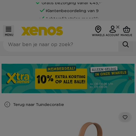
Gratis bezorging vanaf €45,-*
Klantenbeoordeling van 9
Achteraf betalen mogelijk
MENU
WINKELS
ACCOUNT
MANDJE
Terug naar
Tuindecoratie