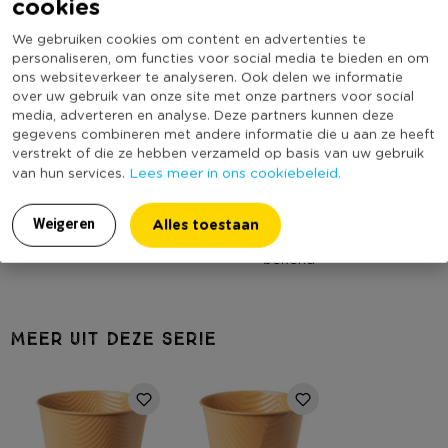
cookies
Contactgegevens
Online Only
Nee
Xenos B.V, Schutweg 8, 5145NP Waalwijk, Nederland
We gebruiken cookies om content en advertenties te
Materiaal
Zink
personaliseren, om functies voor social media te bieden en om
www.xenos.nl/klantenservice
ons websiteverkeer te analyseren. Ook delen we informatie
Productbreedte (cm)
20
over uw gebruik van onze site met onze partners voor social
Producthoogte (cm)
25
media, adverteren en analyse. Deze partners kunnen deze
gegevens combineren met andere informatie die u aan ze heeft
Kleur
Oranje
verstrekt of die ze hebben verzameld op basis van uw gebruik
Lees meer in ons cookiebeleid.
van hun services.
Productdiepte (cm)
14
Binnen of buitengebruik
Binnen en Buiten
Alles toestaan
Weigeren
(Nog) geen score
Duurzaamheidsscore
bekend
MEER UIT DEZE SERIE