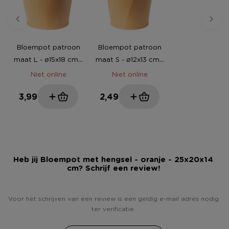
Bloempot patroon
Bloempot patroon
maat L - ø15x18 cm -
maat S - ø12x13 cm -
oranje
oranje
Niet online
Niet online
3,99
2,49
Heb jij Bloempot met hengsel - oranje - 25x20x14
cm? Schrijf een review!
Voor het schrijven van een review is een geldig e-mail adres nodig
ter verificatie.