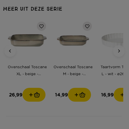
MEER UIT DEZE SERIE
Ovenschaal Toscane
Ovenschaal Toscane
Taartvorm Tos
XL - beige -
M - beige -
L - wit - ø26.8
7.3x38.8x24 cm
5.3x28x17.5 cm
cm
26,99
14,99
16,99