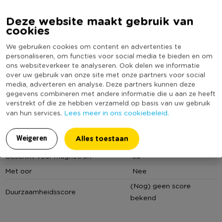
Toscane collectie een echte must-have voor elke keuken.
Artikelnummer
042270
Deze website maakt gebruik van
Online Only
Nee
Reactive glaze
cookies
Materiaal
Aardewerk
Dit product is voorzien van reactive glaze, een bijzonder type
We gebruiken cookies om content en advertenties te
glazuur dat wordt toegepast bij de productie van deze
Kleur
Wit
personaliseren, om functies voor social media te bieden en om
aardewerk items. Het glazuur reageert op de chemische
ons websiteverkeer te analyseren. Ook delen we informatie
Inhoud in liter
0,315
samenstelling van het materiaal en de omgeving tijdens het
over uw gebruik van onze site met onze partners voor social
Print
Effen
media, adverteren en analyse. Deze partners kunnen deze
bakproces, waardoor elk item een unieke afwerking krijgt.
gegevens combineren met andere informatie die u aan ze heeft
Vorm
Rond
verstrekt of die ze hebben verzameld op basis van uw gebruik
Tip:
Mix en match met de andere kleuren en items uit de
Serie
Toscane
Lees meer in ons cookiebeleid.
van hun services.
Toscane collectie
voor mooie combinaties op tafel.
Met print
Nee
Alles toestaan
Weigeren
Vaatwasmachine bestendig
Ja
Shop
hier
je setvoordeel!
Geschikt voor magnetron
Ja
Met oor
Nee
(Nog) geen score
Duurzaamheidsscore
bekend