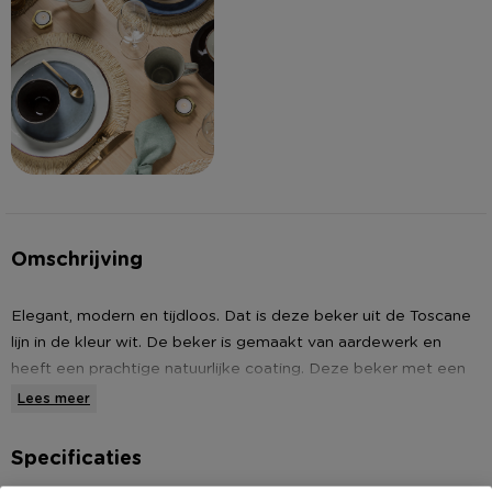
Omschrijving
Elegant, modern en tijdloos. Dat is deze beker uit de Toscane
lijn in de kleur wit. De beker is gemaakt van aardewerk en
heeft een prachtige natuurlijke coating. Deze beker met een
diameter van 8,5 cm en een inhoud van 315 ml is perfect om
Lees meer
te genieten van al je favoriete drankjes, of het nu gaat om sap,
melk of frisdrank. Dankzij het tijdloze design, natuurlijke
Specificaties
uitstraling en de duurzame materialen is deze beker uit de