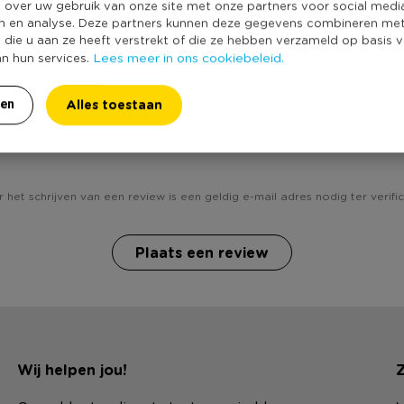
e over uw gebruik van onze site met onze partners voor social medi
n en analyse. Deze partners kunnen deze gegevens combineren me
e die u aan ze heeft verstrekt of die ze hebben verzameld op basis 
Lees meer in ons cookiebeleid.
an hun services.
Alles toestaan
ren
Heb jij BBQ sausflesjes - set van 3? Schrijf een review!
 het schrijven van een review is een geldig e-mail adres nodig ter verific
Plaats een review
Wij helpen jou!
Z