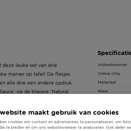
Specificati
Artikelnummer
t deze leuke set van drie
Online Only
uke manier op tafel! De flesjes
Materiaal
n alle drie een andere opdruk.
Kleur
Sauce’, op de blauwe: ‘Natural
Duurzaamheidss
ill BBQ Sauce’.
website maakt gebruik van cookies
ken cookies om content en advertenties te personaliseren, om func
dia te bieden en om ons websiteverkeer te analyseren. Ook delen w