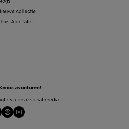
logs
ieuwe collectie
huis Aan Tafel
 Xenos avonturen!
ogte via onze social media.