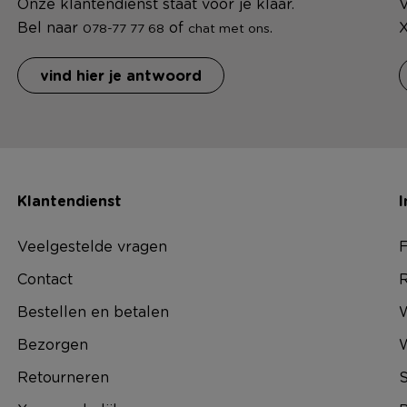
Onze klantendienst staat voor je klaar.
V
Bel naar
of
.
X
078-77 77 68
chat met ons
vind hier je antwoord
Klantendienst
I
Veelgestelde vragen
F
Contact
R
Bestellen en betalen
W
Bezorgen
Retourneren
S