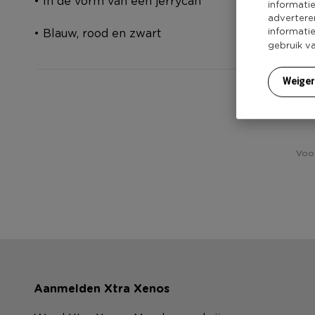
• In de vorm van een jerrycan
informati
advertere
informati
• Blauw, rood en zwart
gebruik v
Weige
Voor
Aanmelden Xtra Xenos