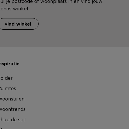
ul je postcode of woonplaats in en vind jouw
enos winkel.
vind winkel
nspiratie
older
uimtes
oonstijlen
Woontrends
hop de stijl