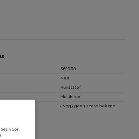
es
561038
Nee
Kunststof
Multikleur
core
(Nog) geen score bekend
ties voor
e