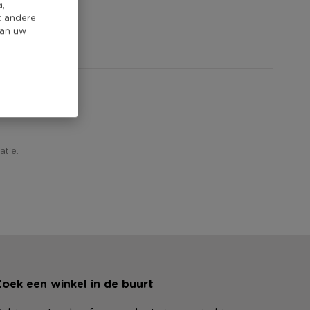
a,
t andere
van uw
atie.
oek een winkel in de buurt