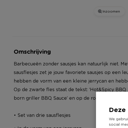
Inzoomen
Omschrijving
Barbecueën zonder sausjes kan natuurlijk niet. Me
sausflesjes zet je jouw favoriete sausjes op een le
hebben de vorm van een kleine jerrycan en hebbe
Op de zwarte fles staat de tekst: ‘Hot&Spicy BBQ 
born griller BBQ Sauce’ en op de rode: ‘Born to Gr
Deze 
• Set van drie sausflesjes
We gebrui
social me