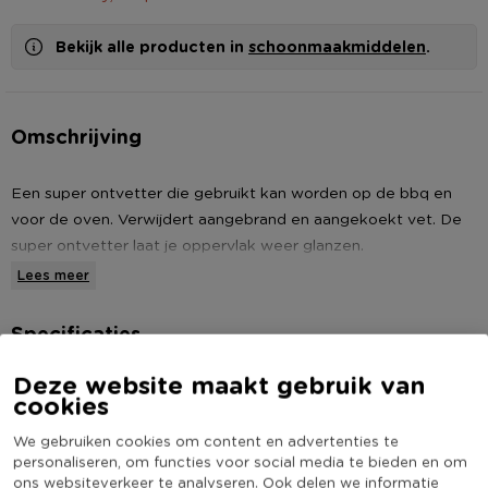
Bekijk alle producten in
schoonmaakmiddelen
.
Omschrijving
Een super ontvetter die gebruikt kan worden op de bbq en
voor de oven. Verwijdert aangebrand en aangekoekt vet. De
super ontvetter laat je oppervlak weer glanzen.
Lees meer
Specificaties
Deze website maakt gebruik van
Artikelnummer
583095
cookies
Online Only
Nee
We gebruiken cookies om content en advertenties te
Productbreedte (cm)
30
personaliseren, om functies voor social media te bieden en om
Productlengte (cm)
20
ons websiteverkeer te analyseren. Ook delen we informatie