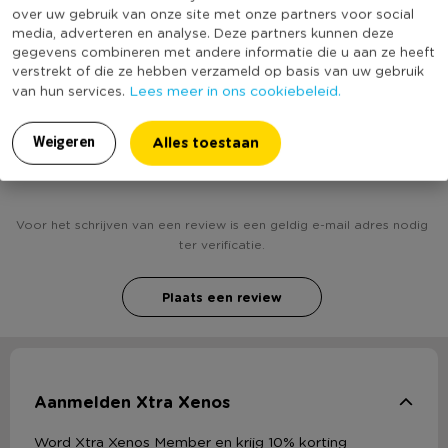
over uw gebruik van onze site met onze partners voor social
(Nog) geen score
media, adverteren en analyse. Deze partners kunnen deze
Duurzaamheidsscore
bekend
gegevens combineren met andere informatie die u aan ze heeft
verstrekt of die ze hebben verzameld op basis van uw gebruik
Lees meer in ons cookiebeleid.
van hun services.
Alles toestaan
Weigeren
Heb jij Bbq en oven reiniger - 3G profesioneel?
Schrijf een review!
Voor het schrijven van een review is een geldig e-mail adres nodig
ter verificatie.
Plaats een review
Aanmelden Xtra Xenos
Word Xtra Xenos Member en krijg 10% korting