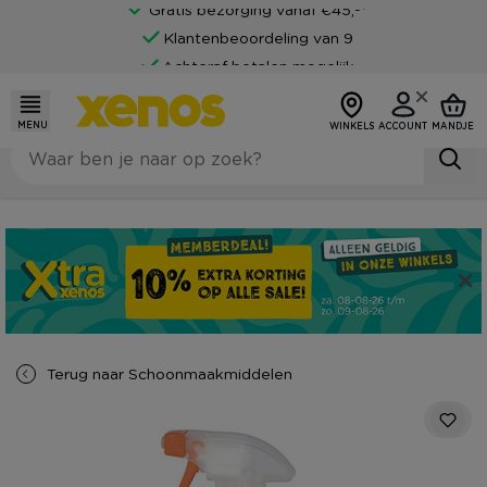
Gratis bezorging vanaf €45,-*
Klantenbeoordeling van 9
Achteraf betalen mogelijk
MENU
WINKELS
ACCOUNT
MANDJE
Terug naar
Schoonmaakmiddelen