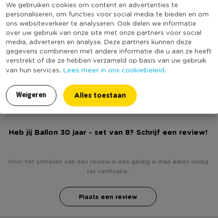
We gebruiken cookies om content en advertenties te
* Ballonnen 30
Online Only
Nee
personaliseren, om functies voor social media te bieden en om
* 8 stuks
ons websiteverkeer te analyseren. Ook delen we informatie
Materiaal
Rubber
* Kleur: blauw/wit
over uw gebruik van onze site met onze partners voor social
media, adverteren en analyse. Deze partners kunnen deze
* Gemaakt van natuurlijk rubberlatex
Kleur
Wit
gegevens combineren met andere informatie die u aan ze heeft
Leeftijd
30 jaar
verstrekt of die ze hebben verzameld op basis van uw gebruik
Lees meer in ons cookiebeleid.
van hun services.
(Nog) geen score
Duurzaamheidsscore
bekend
Alles toestaan
Weigeren
Heb jij Ballon 30 jaar - set van 8? Schrijf een review!
Voor het schrijven van een review is een geldig e-mail adres nodig
ter verificatie.
Plaats een review