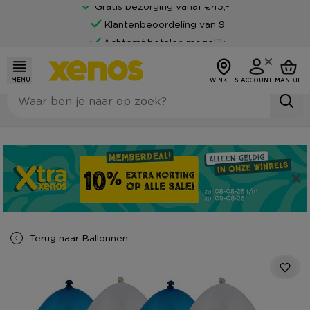
Gratis bezorging vanaf €45,-*
Klantenbeoordeling van 9
Achteraf betalen mogelijk
MENU
WINKELS
ACCOUNT
MANDJE
Terug naar
Ballonnen