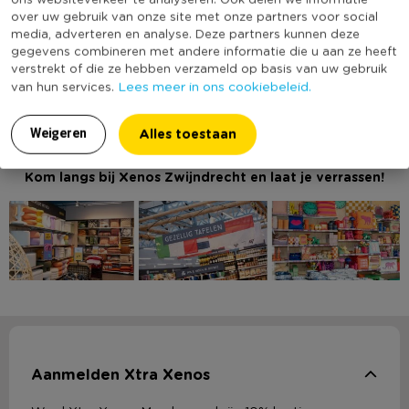
huishoudwinkel en feestwinkel.​
over uw gebruik van onze site met onze partners voor social
media, adverteren en analyse. Deze partners kunnen deze
Of je nu op zoek bent naar stijlvolle woondecoratie, handige
gegevens combineren met andere informatie die u aan ze heeft
keukenaccessoires, feestelijke tafelversiering, creatieve
verstrekt of die ze hebben verzameld op basis van uw gebruik
hobbymaterialen of originele cadeaus: bij Xenos Zwijndrecht
Lees meer in ons cookiebeleid.
van hun services.
vind je het allemaal onder één dak. Ontdek onze kleurrijke
collecties, laat je inspireren en shop de leukste acties en
Alles toestaan
Weigeren
aanbiedingen.
Kom langs bij Xenos Zwijndrecht en laat je verrassen!
Aanmelden Xtra Xenos