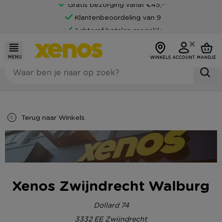
Gratis bezorging vanaf €45,-*
Klantenbeoordeling van 9
Achteraf betalen mogelijk
MENU
WINKELS
ACCOUNT
MANDJE
Terug naar
Winkels
Xenos Zwijndrecht Walburg
Dollard 74
3332 EE
Zwijndrecht