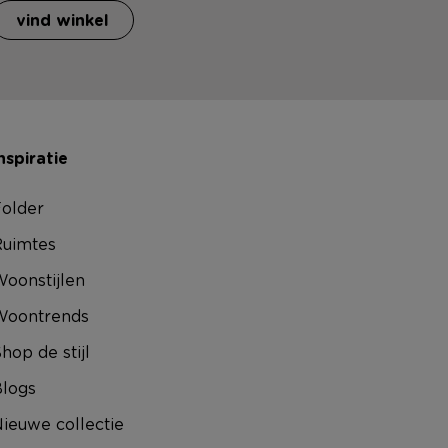
vind winkel
nspiratie
older
uimtes
oonstijlen
Woontrends
hop de stijl
logs
ieuwe collectie