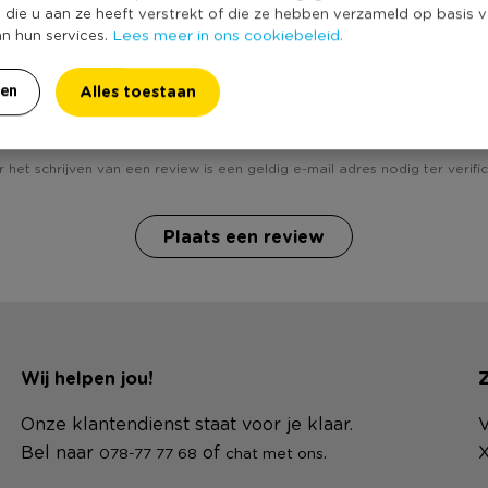
e die u aan ze heeft verstrekt of die ze hebben verzameld op basis 
Lees meer in ons cookiebeleid.
an hun services.
Alles toestaan
Heb jij Windlicht - 21 cm? Schrijf een review!
ren
 het schrijven van een review is een geldig e-mail adres nodig ter verific
Plaats een review
Wij helpen jou!
Z
Onze klantendienst staat voor je klaar.
V
Bel naar
of
.
X
078-77 77 68
chat met ons