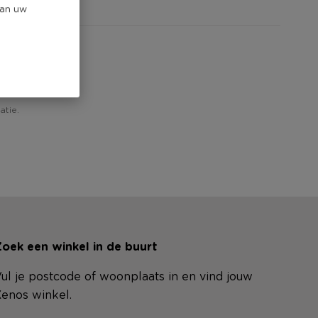
van uw
atie.
oek een winkel in de buurt
ul je postcode of woonplaats in en vind jouw
enos winkel.