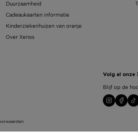
Duurzaamheid
T
Cadeaukaarten informatie
Kinderziekenhuizen van oranje
Over Xenos
Volg al onze
Blijf op de ho
oorwaarden