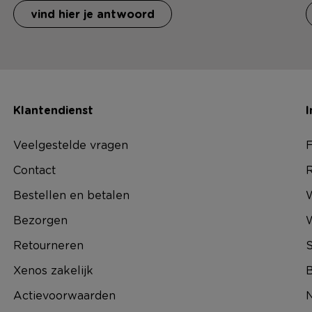
vind hier je antwoord
Klantendienst
I
Veelgestelde vragen
F
Contact
R
Bestellen en betalen
W
Bezorgen
Retourneren
S
Xenos zakelijk
B
Actievoorwaarden
N