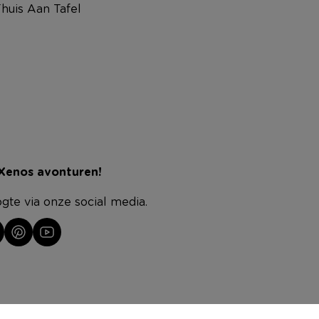
huis Aan Tafel
 Xenos avonturen!
ogte via onze social media.