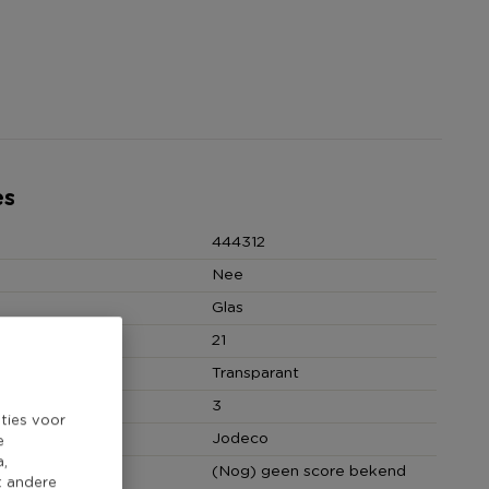
es
444312
Nee
Glas
(cm)
21
Transparant
hoeveelheid
3
ties voor
Jodeco
e
a,
core
(Nog) geen score bekend
t andere