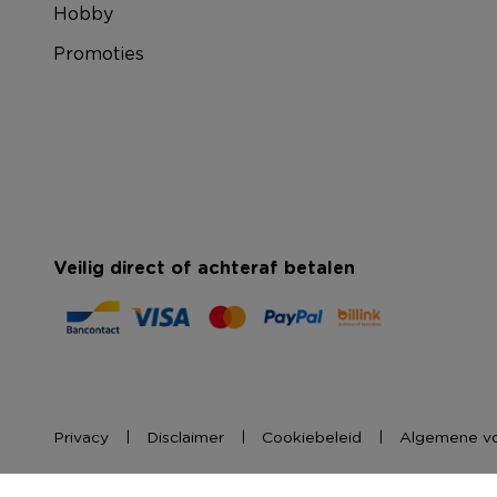
Hobby
Promoties
Veilig direct of achteraf betalen
Privacy
Disclaimer
Cookiebeleid
Algemene v