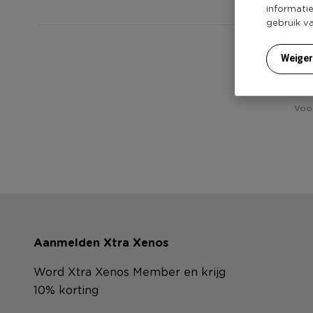
informati
gebruik v
Weige
Voor
Aanmelden Xtra Xenos
Word Xtra Xenos Member en krijg
10% korting