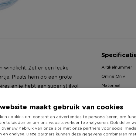
Specificati
Artikelnummer
en windlicht. Zet er een leuke
Online Only
ertje. Plaats hem op een grote
Materiaal
ires en je hebt een super stijlvol
Producthoogte 
1 cm hoog. * Glazen windlicht *
Kleur
website maakt gebruik van cookies
Minimale bestel
ken cookies om content en advertenties te personaliseren, om func
Merk
dia te bieden en om ons websiteverkeer te analyseren. Ook delen w
e over uw gebruik van onze site met onze partners voor social medi
Duurzaamheidss
n en analyse. Deze partners kunnen deze gegevens combineren me