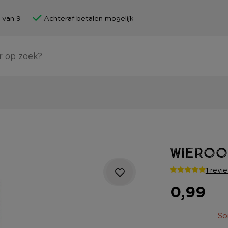
 van 9
Achteraf betalen mogelijk
Wierook
1 revi
0,99
So