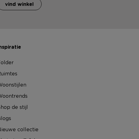
vind winkel
nspiratie
older
uimtes
oonstijlen
Woontrends
hop de stijl
logs
ieuwe collectie