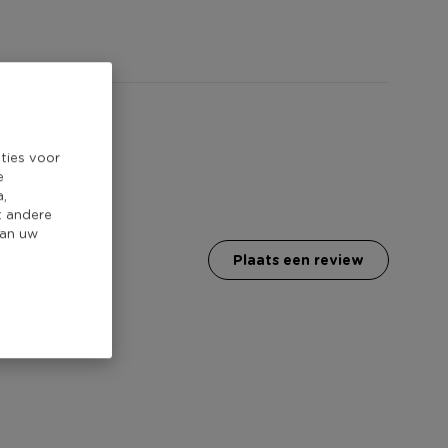
ties voor
e
a,
t andere
van uw
plaats een review