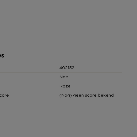
es
402152
Nee
Roze
core
(Nog) geen score bekend