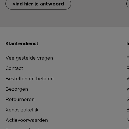
vind hier je antwoord
Klantendienst
I
Veelgestelde vragen
F
Contact
R
Bestellen en betalen
W
Bezorgen
Retourneren
S
Xenos zakelijk
B
Actievoorwaarden
N