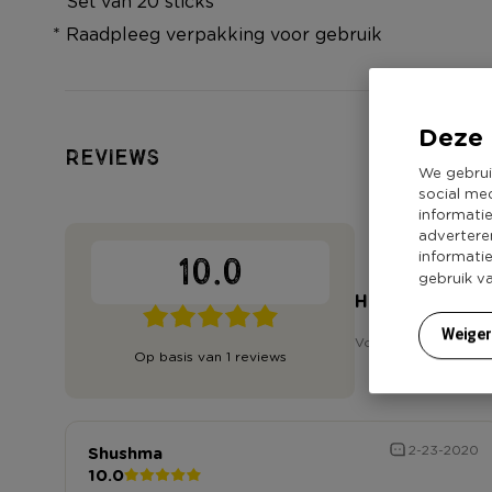
* Set van 20 sticks
* Raadpleeg verpakking voor gebruik
Deze 
Reviews
We gebrui
social me
informati
advertere
informati
10.0
gebruik v
Heb jij 'Wieroo
Weige
Voor het schrijven v
Op basis van 1 reviews
Shushma
2-23-2020
10.0