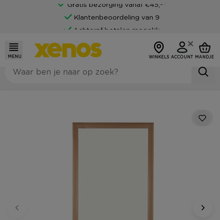
Gratis bezorging vanaf €45,-*
Klantenbeoordeling van 9
Achteraf betalen mogelijk
MENU
WINKELS
ACCOUNT
MANDJE