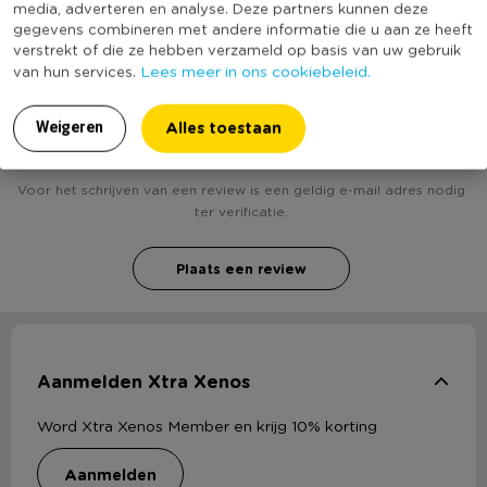
Duurzaamheidsscore
media, adverteren en analyse. Deze partners kunnen deze
bekend
gegevens combineren met andere informatie die u aan ze heeft
verstrekt of die ze hebben verzameld op basis van uw gebruik
Lees meer in ons cookiebeleid.
van hun services.
Heb jij Whiteboard XXL? Schrijf een review!
Alles toestaan
Weigeren
Voor het schrijven van een review is een geldig e-mail adres nodig
ter verificatie.
Plaats een review
Aanmelden Xtra Xenos
Word Xtra Xenos Member en krijg 10% korting
aanmelden