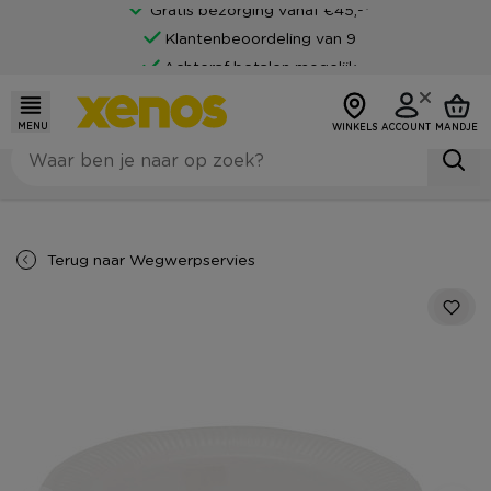
Gratis bezorging vanaf €45,-*
Klantenbeoordeling van 9
Achteraf betalen mogelijk
MENU
WINKELS
ACCOUNT
MANDJE
Terug naar
Wegwerpservies