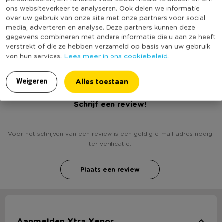
Diameter (cm)
23
ons websiteverkeer te analyseren. Ook delen we informatie
over uw gebruik van onze site met onze partners voor social
Kleur
Wit
media, adverteren en analyse. Deze partners kunnen deze
(Nog) geen score
gegevens combineren met andere informatie die u aan ze heeft
Duurzaamheidsscore
verstrekt of die ze hebben verzameld op basis van uw gebruik
bekend
Lees meer in ons cookiebeleid.
van hun services.
Alles toestaan
Weigeren
Heb jij Wegwerpbordjes - 23 cm - wit - set van 20?
Schrijf een review!
Voor het schrijven van een review is een geldig e-mail adres nodig
ter verificatie.
Plaats een review
Aanmelden Xtra Xenos