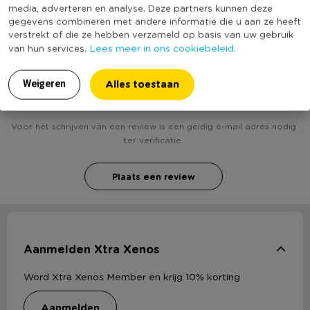
bekend
media, adverteren en analyse. Deze partners kunnen deze
gegevens combineren met andere informatie die u aan ze heeft
verstrekt of die ze hebben verzameld op basis van uw gebruik
Lees meer in ons cookiebeleid.
van hun services.
Heb jij Weekplanner Sunday/Saturday - 30x110 cm?
Alles toestaan
Schrijf een review!
Weigeren
Voor het schrijven van een review is een geldig e-mail adres nodig
ter verificatie.
Plaats een review
Aanmelden Xtra Xenos
Word Xtra Xenos Member en krijg 10% korting
aanmelden