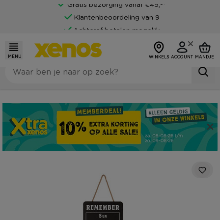
Gratis bezorging vanaf €45,-*
Klantenbeoordeling van 9
Achteraf betalen mogelijk
MENU
WINKELS
ACCOUNT
MANDJE