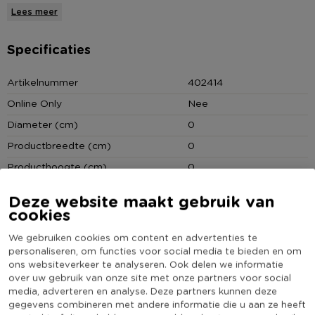
brander.
Lees meer
Kijk op
www.zentyourhome.com
voor meer inspiratie.
Specificaties
Artikelnummer
402414
Voor een lekkere geur
Online Only
Nee
Voor in de woonkamer, tuin of tijdens een feest
Diameter (cm)
0
Productbreedte (cm)
0
Producthoogte (cm)
0
Kleur
Geel
Deze website maakt gebruik van
Productlengte (cm)
0
cookies
Merk
ZENT
We gebruiken cookies om content en advertenties te
(Nog) geen score
personaliseren, om functies voor social media te bieden en om
Duurzaamheidsscore
ons websiteverkeer te analyseren. Ook delen we informatie
bekend
over uw gebruik van onze site met onze partners voor social
media, adverteren en analyse. Deze partners kunnen deze
gegevens combineren met andere informatie die u aan ze heeft